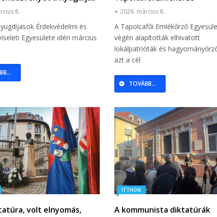
et
Egyesületben
rcius 8.
2026. március 8.
yugdíjasok Érdekvédelmi és
A Tapolcafői Emlékőrző Egyesüle
iseleti Egyesülete idén március
végén alapították elhivatott
lokálpatrióták és hagyományőrző
azt a cél
B...
TOVÁBB...
ITTHON
ktatúra, volt elnyomás,
A kommunista diktatúrák