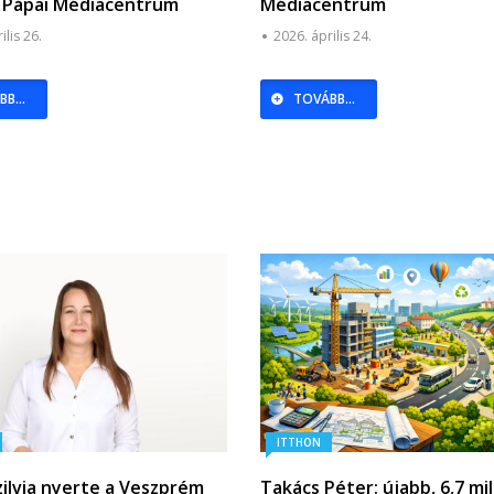
 | Pápai Médiacentrum
Médiacentrum
ilis 26.
2026. április 24.
B...
TOVÁBB...
ITTHON
zilvia nyerte a Veszprém
Takács Péter: újabb, 6,7 mil