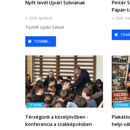
Nyílt levél Ujvári Szilviának
Pintér 
Pápán t
Médiac
2026. április 8.
2026. má
Tisztelt Ujvári Szilvia!
TOVÁB
TOVÁBB...
ITTHON
ITTHON
Térségünk a közeljövőben -
Plakátl
konferencia a szakképzésben
helyi vá