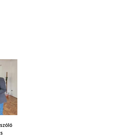
szóló
cs