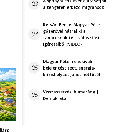
A spanyol enklávét elárasztják
03
a tengeren érkező migránsok
Rétvári Bence: Magyar Péter
gőzerővel hátrál ki a
04
tanároknak tett választási
ígéreteiből (VIDEÓ)
Magyar Péter rendkívüli
05
bejelentést tett, energia-
krízishelyzet jöhet hétfőtől
Visszaszerzési bumeráng |
06
Demokrata
liárd