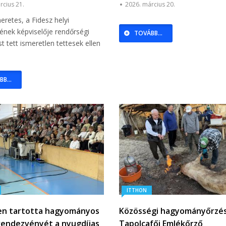
Péter
rcius 21.
2026. március 20.
eretes, a Fidesz helyi
ének képviselője rendőrségi
TOVÁBB...
st tett ismeretlen tettesek ellen
B...
ITTHON
en tartotta hagyományos
Közösségi hagyományőrzés
rendezvényét a nyugdíjas
Tapolcafői Emlékőrző