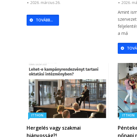
rejlő lehetőségekről | Pápai
2026. március 26.
2026. má
Médiacentrum
Amint ism
szervezet
TOVÁBB...
feljelenté
a má
TOVÁB
ITTHON
ITTHON
Hergelés vagy szakmai
Péntek
hiányosság?!
nőnapi 