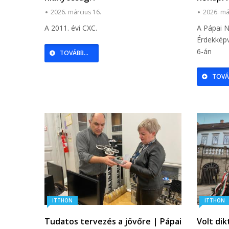
egyesül
2026. március 16.
2026. má
A 2011. évi CXC.
A Pápai N
Érdekképv
6-án
TOVÁBB...
TOVÁB
ITTHON
ITTHON
Tudatos tervezés a jövőre | Pápai
Volt di