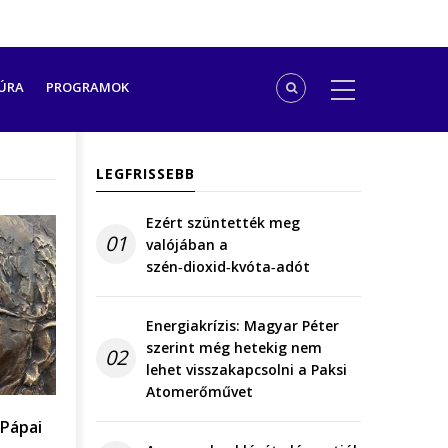
ÚRA
PROGRAMOK
LEGFRISSEBB
Ezért szüntették meg
01
valójában a
szén‑dioxid‑kvóta‑adót
Energiakrízis: Magyar Péter
szerint még hetekig nem
02
lehet visszakapcsolni a Paksi
Atomerőművet
 Pápai