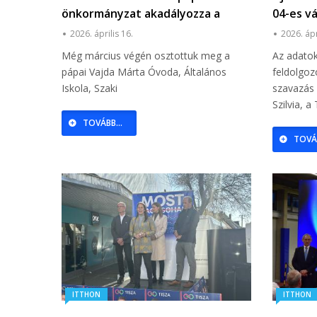
önkormányzat akadályozza a
04-es v
Vajda Márta Iskola bővítését?
2026. április 16.
2026. ápr
Még március végén osztottuk meg a
Az adatok
pápai Vajda Márta Óvoda, Általános
feldolgoz
Iskola, Szaki
szavazás
Szilvia, a
TOVÁBB...
TOVÁB
ITTHON
ITTHON