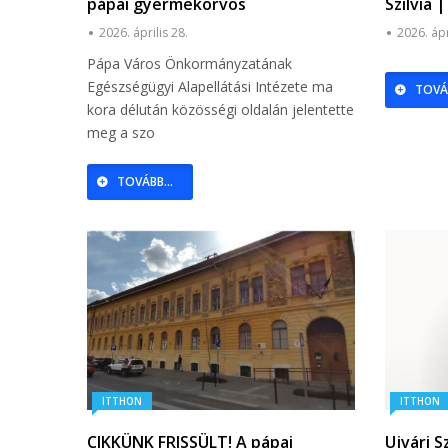
pápai gyermekorvos
Szilvia
2026. április 28.
2026. ápr
Pápa Város Önkormányzatának
Egészségügyi Alapellátási Intézete ma
TOVÁB
kora délután közösségi oldalán jelentette
meg a szo
TOVÁBB...
ITTHON
ITTHON
CIKKÜNK FRISSÜLT! A pápai
Ujvári S