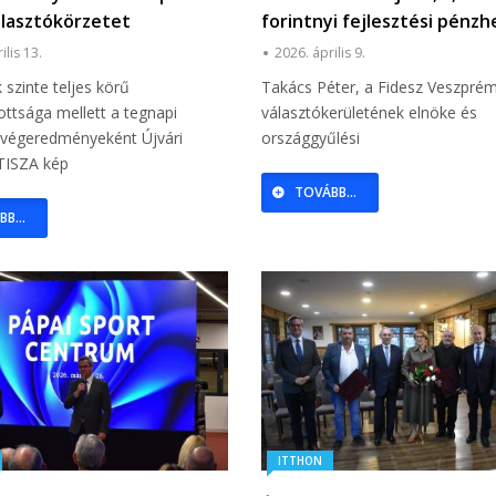
álasztókörzetet
forintnyi fejlesztési pénzh
Pápa!
ilis 13.
2026. április 9.
 szinte teljes körű
Takács Péter, a Fidesz Veszpré
ottsága mellett a tegnapi
választókerületének elnöke és
 végeredményeként Újvári
országgyűlési
 TISZA kép
TOVÁBB...
B...
ITTHON