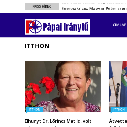
Energiakrízis: Magyar Péter sze
FRISS HÍREK
A spanyol enklávét elárasztják 
FŐ
Rétvári Bence: Magyar Péter gőz
NAVIGÁ
Pápai Iránytű
CÍMLAP
Magyar Péter rendkívüli bejelent
Ezért szüntették meg valójában 
ITTHON
ITTHON
ITTHON
Elhunyt Dr. Lőrincz Matild, volt
Átvette