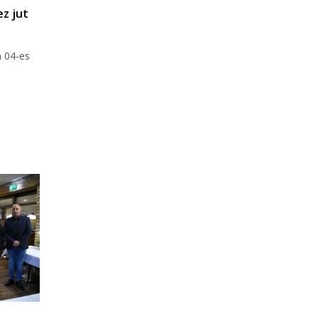
ez jut
m 04-es