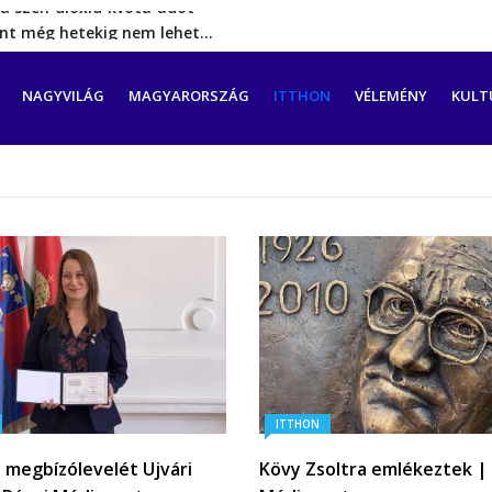
rint még hetekig nem lehet…
a tengeren érkező migránsok
erővel hátrál ki a tanároknak tett…
CIÓ
NAGYVILÁG
MAGYARORSZÁG
ITTHON
VÉLEMÉNY
KULT
ést tett, energia-krízishelyzet jöhet…
a szén‑dioxid‑kvóta‑adót
ITTHON
 megbízólevelét Ujvári
Kövy Zsoltra emlékeztek |