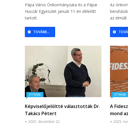
Pápa Város Önkormányzata és a Pápai
Az önkorm
Huszár Egyesület január 11-én délelőtt
beruházás
tartott
az elmúlt
TOVÁBB...
TOVÁB
ITTHON
ITTHON
Képviselőjelöltté választották Dr.
A Fides
Takács Pétert
mond az
2025. december 22.
2025. no