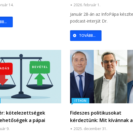
Sándor Általános Iskolába
bruár 14.
2026. február 1.
 Médiacentrum
Január 28-án az InfoPápa készíte
podcast-interjút Dr.
B...
TOVÁBB...
ITTHON
ér: kötelezettségek
Fideszes politikusokat
lehetőségek a pápai
kérdeztünk: Mit kívánnak a
vetésben
évre?
uár 9.
2025. december 31.