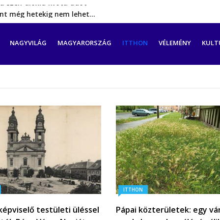
rint még hetekig nem lehet…
a tengeren érkező migránsok
erővel hátrál ki a tanároknak tett…
CIÓ
NAGYVILÁG
MAGYARORSZÁG
ITTHON
VÉLEMÉNY
KULT
ést tett, energia-krízishelyzet jöhet…
a szén‑dioxid‑kvóta‑adót
ITTHON
épviselő testületi üléssel
Pápai közterületek: egy vá