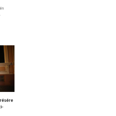
-én
.
erésére
i-