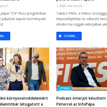
jus 27.
2026. március 24.
t pápai TOP Plusz programban
Takács Péter, a Fidesz országgy
t pályázat kapott kormányzati
képviselőjelöltje és választó kerü
st.
elnöke ma reggeli videójában jel
B...
TOVÁBB...
ITTHON
nikó környezetvédelemért
Podcast-interjút készített
államtitkár látogatott a
Péterrel az InfoPápa