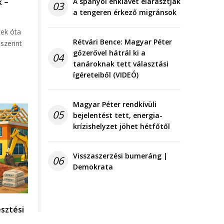
A spanyol enklávét elárasztják
k –
03
a tengeren érkező migránsok
miatt
tek óta
Rétvári Bence: Magyar Péter
szerint
gőzerővel hátrál ki a
04
tanároknak tett választási
ígéreteiből (VIDEÓ)
Magyar Péter rendkívüli
05
bejelentést tett, energia-
krízishelyzet jöhet hétfőtől
Visszaszerzési bumeráng |
06
Demokrata
esztési