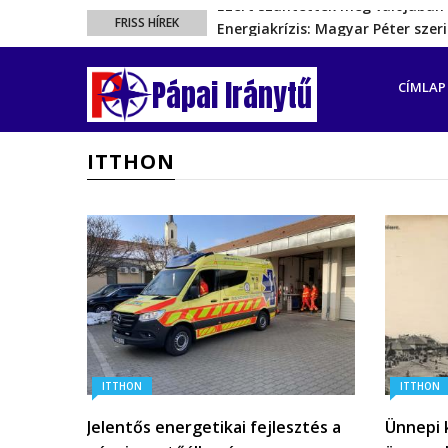
Energiakrízis: Magyar Péter sze
FRISS HÍREK
A spanyol enklávét elárasztják 
FŐ
Rétvári Bence: Magyar Péter gőz
NAVIGÁ
Pápai Iránytű
CÍMLAP
Magyar Péter rendkívüli bejelent
Ezért szüntették meg valójában 
ITTHON
ITTHON
ITTHON
Jelentős energetikai fejlesztés a
Ünnepi k