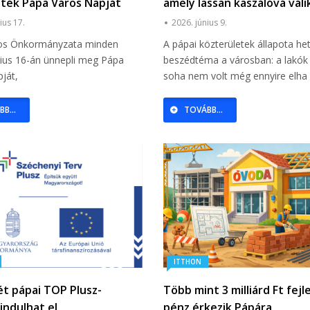
ték Pápa Város Napját
amely lassan kaszálóvá váli
lakossági felháborodás a
ius 17.
2026. június 9.
rendezetlen zöldfelületek 
os Önkormányzata minden
A pápai közterületek állapota he
ius 16-án ünnepli meg Pápa
beszédtéma a városban: a lakók 
ját,
soha nem volt még ennyire elha
B...
TOVÁBB...
ITTHON
ét pápai TOP Plusz-
Több mint 3 milliárd Ft fejl
indulhat el
pénz érkezik Pápára