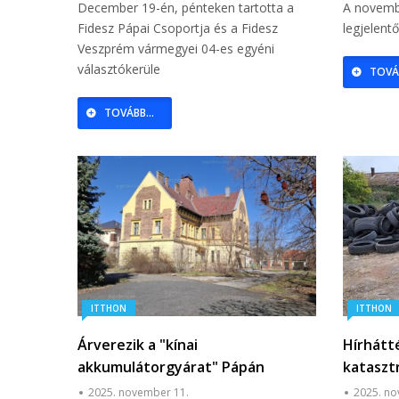
December 19-én, pénteken tartotta a
A novembe
Fidesz Pápai Csoportja és a Fidesz
legjelent
Veszprém vármegyei 04-es egyéni
választókerüle
TOVÁB
TOVÁBB...
ITTHON
ITTHON
Árverezik a "kínai
Hírhátté
akkumulátorgyárat" Pápán
katasztr
uralkodn
2025. november 11.
2025. no