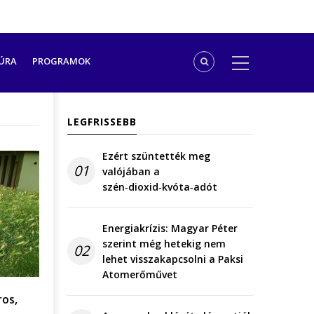
ÚRA
PROGRAMOK
LEGFRISSEBB
Ezért szüntették meg
01
valójában a
szén‑dioxid‑kvóta‑adót
Energiakrízis: Magyar Péter
szerint még hetekig nem
02
lehet visszakapcsolni a Paksi
Atomerőművet
ros,