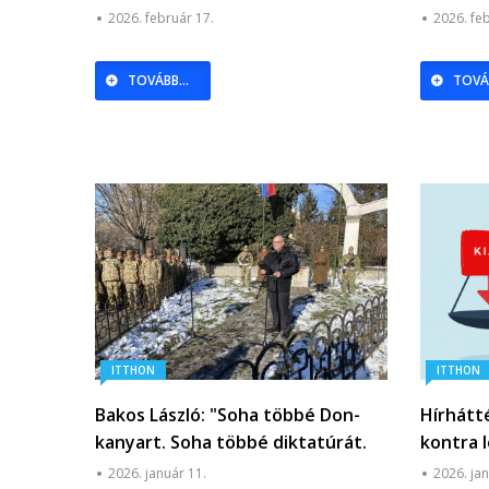
Weöres 
2026. február 17.
2026. fe
| Pápai
TOVÁBB...
TOVÁB
ITTHON
ITTHON
Bakos László: "Soha többé Don-
Hírhátt
kanyart. Soha többé diktatúrát.
kontra 
Soha többé értelmetlen háborút."
költség
2026. január 11.
2026. jan