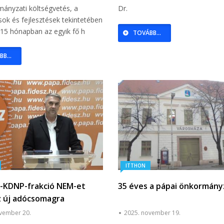
ányzati költségvetés, a
Dr.
ok és fejlesztések tekintetében
 15 hónapban az egyik fő h
TOVÁBB...
B...
ITTHON
z-KDNP-frakció NEM-et
35 éves a pápai önkormány
 új adócsomagra
vember 20.
2025. november 19.