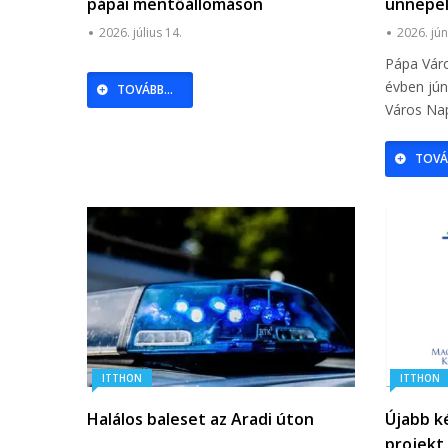
pápai mentőállomáson
ünnepel
2026. július 14.
2026. jún
Pápa Vár
évben jún
TOVÁBB...
Város Nap
TOVÁB
ITTHON
ITTHON
Halálos baleset az Aradi úton
Újabb k
projekt 