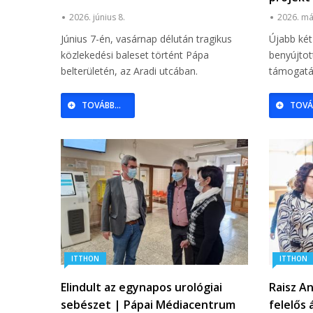
2026. június 8.
2026. má
Június 7-én, vasárnap délután tragikus
Újabb ké
közlekedési baleset történt Pápa
benyújtot
belterületén, az Aradi utcában.
támogatá
TOVÁBB...
TOVÁB
ITTHON
ITTHON
Elindult az egynapos urológiai
Raisz A
sebészet | Pápai Médiacentrum
felelős 