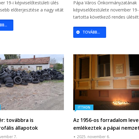
r 19-i képviselőtestületi ülés
Pápa Város Önkormányzatának
ősebb előterjesztése a nagy vitát
képviselőtestülete november 19
tartotta következő rendes ülését
B...
TOVÁBB...
ITTHON
r: továbbra is
Az 1956-os forradalom lev
ofális állapotok
emlékeztek a pápai nemzet
ak a pápai illegális
patrióták
vember 7.
2025. november 6.