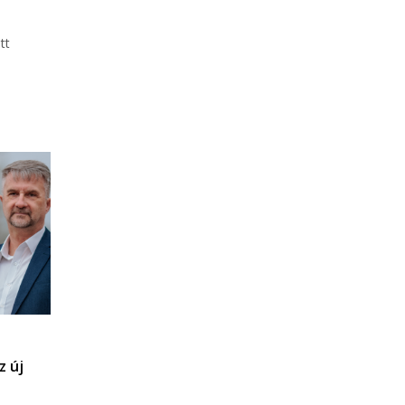
tt
z új