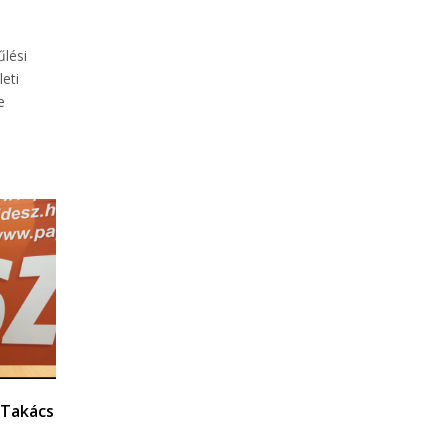
űlési
leti
e
 Takács