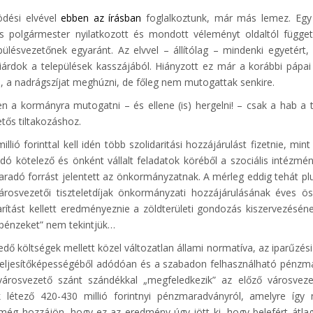
ködési elvével
ebben az írásban
foglalkoztunk, már más lemez. Egy
 polgármester nyilatkozott és mondott véleményt oldaltól függetl
lésvezetőnek egyaránt. Az elvvel – állítólag – mindenki egyetért,
liárdok a települések kasszájából. Hiányzott ez már a korábbi pápai
i, a nadrágszíjat meghúzni, de főleg nem mutogattak senkire.
en a kormányra mutogatni – és ellene (is) hergelni! – csak a hab a 
tős tiltakozáshoz.
ió forinttal kell idén több szolidaritási hozzájárulást fizetnie, mint 
dó kötelező és önként vállalt feladatok köréből a szociális intézmé
maradó forrást jelentett az önkormányzatnak. A mérleg eddig tehát pl
rosvezetői tiszteletdíjak önkormányzati hozzájárulásának éves ös
rítást kellett eredményeznie a zöldterületi gondozás kiszervezéséne
ópénzeket” nem tekintjük…
dő költségek mellett közel változatlan állami normatíva, az iparűzés
ő teljesítőképességéből adódóan és a szabadon felhasználható pénz
árosvezető szánt szándékkal „megfeledkezik” az előző városvezet
k létező 420-430 millió forintnyi pénzmaradványról, amelyre így 
még hozzájön, hogy ez az eredmény úgy jött ki, hogy belefért átl