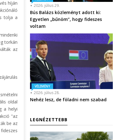
vés híján
2026. július 29.
nkciónáló
Bús Balázs közleményt adott ki:
s tolja a
Egyetlen „bűnöm”, hogy fideszes
voltam
mindenki
ég torkán
bálták az
zájárulás
VÉLEMÉNY
2026. július 28.
smételni
Nehéz lesz, de föladni nem szabad
lis oldal
 a helyi
akció "az
LEGNÉZETTEBB
ták be az
fideszes