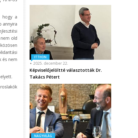
, hogy a
b annyira
jlesztési
ó nem old
 közösen
idaritási
ITTHON
ak és nem
2025. december 22.
Képviselőjelöltté választották Dr.
elyett.
Takács Pétert
ároslakók
NAGYVILÁG