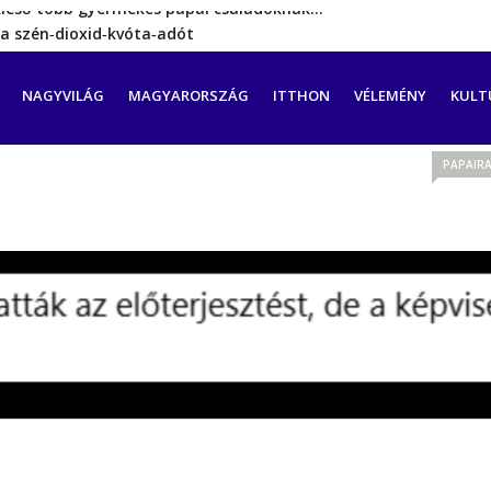
a szén‑dioxid‑kvóta‑adót
rint még hetekig nem lehet…
a tengeren érkező migránsok
CIÓ
NAGYVILÁG
MAGYARORSZÁG
ITTHON
VÉLEMÉNY
KULT
erővel hátrál ki a tanároknak tett…
kieső több gyermekes pápai családoknak…
PAPAIR