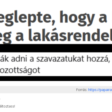
Forrás:
https://papair
.
áltoztass!