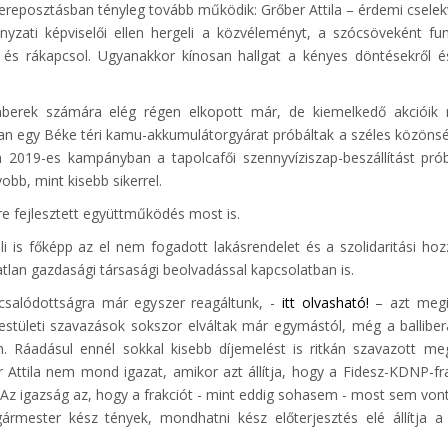
szereposztásban tényleg tovább működik: Grőber Attila – érdemi cselek
yzati képviselői ellen hergeli a közvéleményt, a szócsöveként fu
 és rákapcsol. Ugyanakkor kínosan hallgat a kényes döntésekről é
mberek számára elég régen elkopott már, de kiemelkedő akcióik 
n egy Béke téri kamu-akkumulátorgyárat próbáltak a széles közöns
a 2019-es kampányban a tapolcafői szennyvíziszap-beszállítást pró
bb, mint kisebb sikerrel.
yre fejlesztett együttműködés most is.
üli is főképp az el nem fogadott lakásrendelet és a szolidaritási hoz
lan gazdasági társasági beolvadással kapcsolatban is.
 csalódottságra már egyszer reagáltunk, -
itt olvasható!
– azt megi
testületi szavazások sokszor elváltak már egymástól, még a balliberá
 Ráadásul ennél sokkal kisebb díjemelést is ritkán szavazott meg
er Attila nem mond igazat, amikor azt állítja, hogy a Fidesz-KDNP-fr
" Az igazság az, hogy a frakciót - mint eddig sohasem - most sem von
rmester kész tények, mondhatni kész előterjesztés elé állítja a 