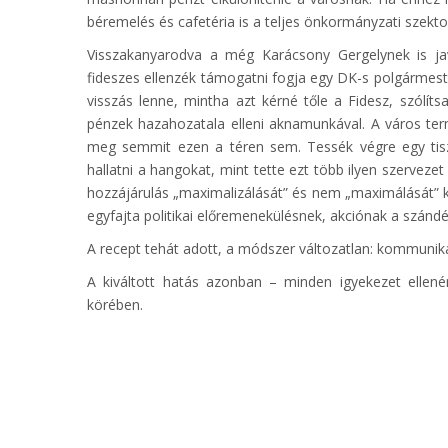
béremelés és cafetéria is a teljes önkormányzati szekt
Visszakanyarodva a még Karácsony Gergelynek is jav
fideszes ellenzék támogatni fogja egy DK-s polgármest
visszás lenne, mintha azt kérné tőle a Fidesz, szólíts
pénzek hazahozatala elleni aknamunkával. A város ter
meg semmit ezen a téren sem. Tessék végre egy tisz
hallatni a hangokat, mint tette ezt több ilyen szervezet
hozzájárulás „maximalizálását” és nem „maximálását” k
egyfajta politikai előremenekülésnek, akciónak a szánd
A recept tehát adott, a módszer változatlan: kommuniká
A kiváltott hatás azonban – minden igyekezet ellenér
körében.