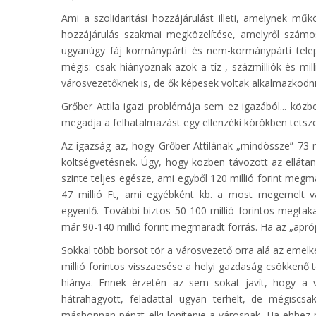
Ami a szolidaritási hozzájárulást illeti, amelynek mű
hozzájárulás szakmai megközelítése, amelyről számos
ugyanúgy fáj kormánypárti és nem-kormánypárti telepü
mégis: csak hiányoznak azok a tíz-, százmilliók és mil
városvezetőknek is, de ők képesek voltak alkalmazkodn
Grőber Attila igazi problémája sem ez igazából... közb
megadja a felhatalmazást egy ellenzéki körökben tetsze
Az igazság az, hogy Grőber Attilának „mindössze” 73 mill
költségvetésnek. Úgy, hogy közben távozott az ellátan
szinte teljes egésze, ami egyből 120 millió forint meg
47 millió Ft, ami egyébként kb. a most megemelt vá
egyenlő. További biztos 50-100 millió forintos megtaka
már 90-140 millió forint megmaradt forrás. Ha az „apr
Sokkal több borsot tör a városvezető orra alá az emelke
millió forintos visszaesése a helyi gazdaság csökken
hiánya. Ennek érzetén az sem sokat javít, hogy a v
hátrahagyott, feladattal ugyan terhelt, de mégiscsa
máshonnan pénzt elkülönítenie a városnak. Ha ehhez 