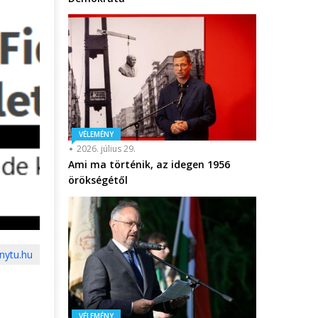
VÉLEMÉNY
2026. július 29.
Ami ma történik, az idegen 1956
örökségétől
anytu.hu
VÉLEMÉNY