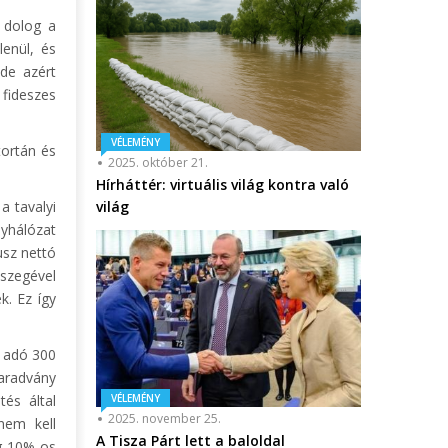
 dolog a
enül, és
 de azért
 fideszes
VÉLEMÉNY
tortán és
2025. október 21.
Hírháttér: virtuális világ kontra való
világ
a tavalyi
nyhálózat
usz nettó
szegével
k. Ez így
i adó 300
maradvány
VÉLEMÉNY
és által
2025. november 25.
nem kell
A Tisza Párt lett a baloldal
ag 10%-os