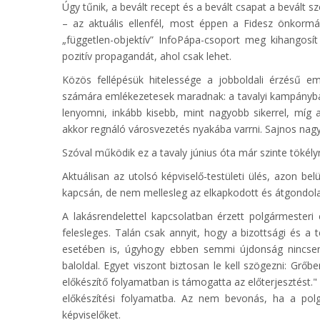
Úgy tűnik, a bevált recept és a bevált csapat a bevált 
– az aktuális ellenfél, most éppen a Fidesz önkormán
„független-objektív” InfoPápa-csoport meg kihangosít
pozitív propagandát, ahol csak lehet.
Közös fellépésük hitelessége a jobboldali érzésű e
számára emlékezetesek maradnak: a tavalyi kampányba
lenyomni, inkább kisebb, mint nagyobb sikerrel, míg 
akkor regnáló városvezetés nyakába varrni. Sajnos nagyo
Szóval működik ez a tavaly június óta már szinte tökél
Aktuálisan az utolsó képviselő-testületi ülés, azon bel
kapcsán, de nem mellesleg az elkapkodott és átgondolat
A lakásrendelettel kapcsolatban érzett polgármesteri
felesleges. Talán csak annyit, hogy a bizottsági és a 
esetében is, úgyhogy ebben semmi újdonság nincsen.
baloldal. Egyet viszont biztosan le kell szögezni: Grőb
előkészítő folyamatban is támogatta az előterjesztést.
előkészítési folyamatba. Az nem bevonás, ha a polgá
képviselőket.