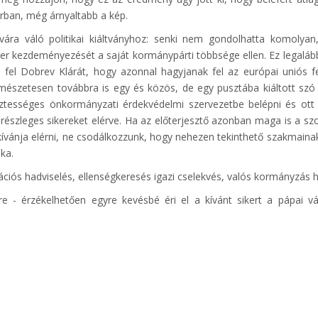
orban, még árnyaltabb a kép.
ára váló politikai kiáltványhoz: senki nem gondolhatta komolyan
er kezdeményezését a saját kormánypárti többsége ellen. Ez legaláb
a fel Dobrev Klárát, hogy azonnal hagyjanak fel az európai uniós fe
mészetesen továbbra is egy és közös, de egy pusztába kiáltott sz
tességes önkormányzati érdekvédelmi szervezetbe belépni és ott
 részleges sikereket elérve. Ha az előterjesztő azonban maga is a szol
ívánja elérni, ne csodálkozzunk, hogy nehezen tekinthető szakmain
éka.
ciós hadviselés, ellenségkeresés igazi cselekvés, valós kormányzás h
e - érzékelhetően egyre kevésbé éri el a kívánt sikert a pápai v