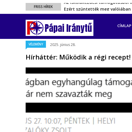
Ezért szüntették meg valójában 
FRISS HÍREK
Energiakrízis: Magyar Péter sze
FŐ
A spanyol enklávét elárasztják 
NAVIGÁ
Pápai Iránytű
CÍMLAP
Rétvári Bence: Magyar Péter gőz
Az iskolakezdési támogatásból 
VÉLEMÉNY
2025. június 28.
Hírháttér: Működik a régi recept!