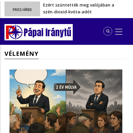
Ezért szüntették meg valójában a
FRISS HÍREK
szén‑dioxid‑kvóta‑adót
Energiakrízis: Magyar Péter szerint még
hetekig nem lehet…
Pápai Iránytű
A spanyol enklávét elárasztják a
tengeren érkező migránsok
Rétvári Bence: Magyar Péter gőzerővel
VÉLEMÉNY
hátrál ki a tanároknak tett…
Az iskolakezdési támogatásból kieső
több gyermekes pápai családoknak…