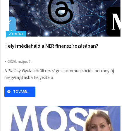
VÉLEMÉNY
Helyi médiaháló a NER finanszírozásában?
2026. május 7.
A Balásy Gyula körüli országos kommunikációs botrány új
megvilágításba helyezte a
TOVÁBB...