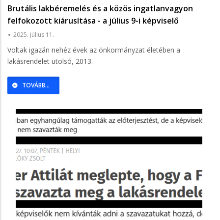
Brutális lakbéremelés és a közös ingatlanvagyon
felfokozott kiárusítása - a július 9-i képviselő
testületi ülés margójára
2025. július 11.
Voltak igazán nehéz évek az önkormányzat életében a
lakásrendelet utolsó, 2013.
TOVÁBB...