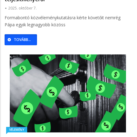
2025. október 7.
Formabontó közvéleménykutatásra kérte követőit nemrég
Pápa egyik legnagyobb közöss
TOVÁBB...
VÉLEMÉNY