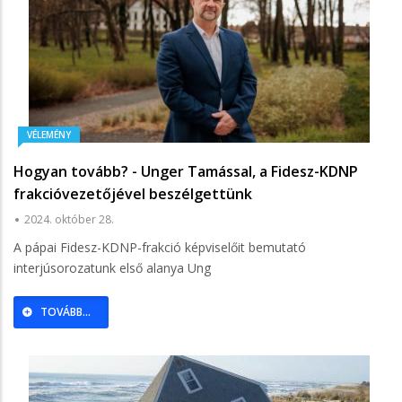
VÉLEMÉNY
Hogyan tovább? - Unger Tamással, a Fidesz-KDNP
frakcióvezetőjével beszélgettünk
2024. október 28.
A pápai Fidesz-KDNP-frakció képviselőit bemutató
interjúsorozatunk első alanya Ung
TOVÁBB...