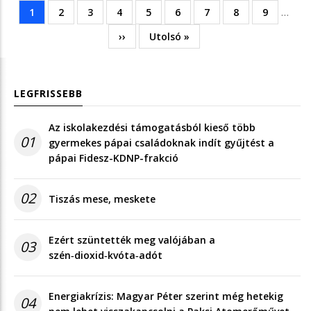
Jelenlegi
1
Oldal
2
Oldal
3
Oldal
4
Oldal
5
Oldal
6
Oldal
7
Oldal
8
Oldal
9
…
Oldalszámozás
oldal
Következő
››
Utolsó
Utolsó »
oldal
oldal
LEGFRISSEBB
Az iskolakezdési támogatásból kieső több
01
gyermekes pápai családoknak indít gyűjtést a
pápai Fidesz-KDNP-frakció
02
Tiszás mese, meskete
Ezért szüntették meg valójában a
03
szén‑dioxid‑kvóta‑adót
Energiakrízis: Magyar Péter szerint még hetekig
04