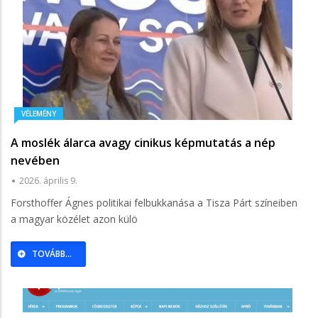
VÉLEMÉNY
A moslék álarca avagy cinikus képmutatás a nép
nevében
2026. április 9.
Forsthoffer Ágnes politikai felbukkanása a Tisza Párt színeiben
a magyar közélet azon külö
TOVÁBB...