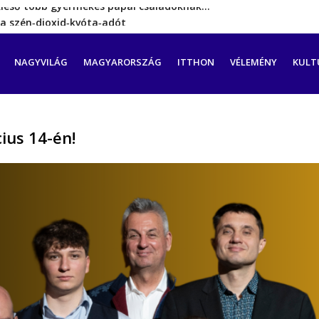
a szén‑dioxid‑kvóta‑adót
rint még hetekig nem lehet…
a tengeren érkező migránsok
CIÓ
NAGYVILÁG
MAGYARORSZÁG
ITTHON
VÉLEMÉNY
KULT
erővel hátrál ki a tanároknak tett…
kieső több gyermekes pápai családoknak…
ius 14-én!