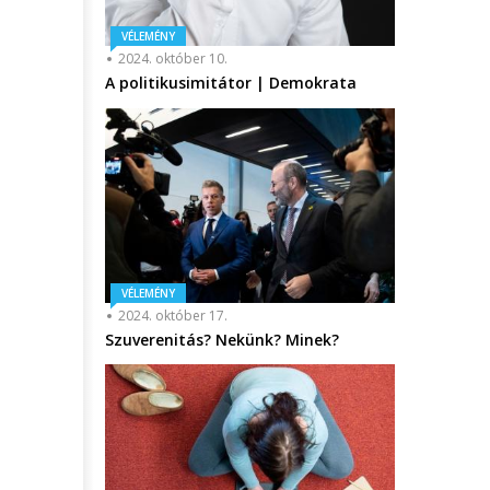
VÉLEMÉNY
2024. október 10.
A politikusimitátor | Demokrata
VÉLEMÉNY
2024. október 17.
Szuverenitás? Nekünk? Minek?