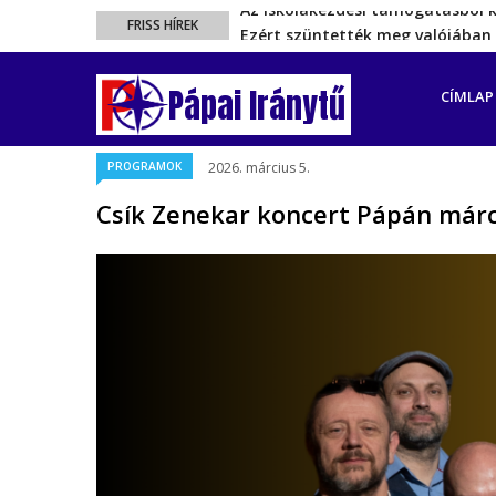
Ezért szüntették meg valójában 
FRISS HÍREK
Energiakrízis: Magyar Péter sze
FŐ
A spanyol enklávét elárasztják 
NAVIGÁ
Pápai Iránytű
CÍMLAP
Rétvári Bence: Magyar Péter gőz
Az iskolakezdési támogatásból 
PROGRAMOK
2026. március 5.
Csík Zenekar koncert Pápán márc