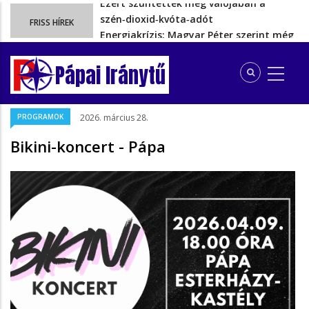
Ezért szüntették meg valójában a
szén‑dioxid‑kvóta‑adót
FRISS HÍREK
Energiakrízis: Magyar Péter szerint még
hetekig nem lehet…
A spanyol enklávét elárasztják a
Pápai Iránytű
tengeren érkező migránsok
Rétvári Bence: Magyar Péter gőzerővel
hátrál ki a tanároknak tett…
PROGRAMOK
2026. március 28.
Magyar Péter rendkívüli bejelentést tett,
Bikini-koncert - Pápa
energia-krízishelyzet jöhet…