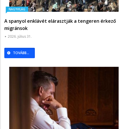
NAGYVILÁG
A spanyol enklávét elárasztják a tengeren érkező
migránsok
2026. július 31.
TOVÁBB...