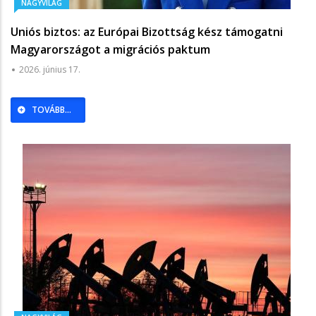
NAGYVILÁG
Uniós biztos: az Európai Bizottság kész támogatni
Magyarországot a migrációs paktum
végrehajtásában
2026. június 17.
TOVÁBB...