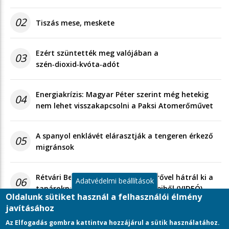
02
Tiszás mese, meskete
Ezért szüntették meg valójában a
03
szén‑dioxid‑kvóta‑adót
Energiakrízis: Magyar Péter szerint még hetekig
04
nem lehet visszakapcsolni a Paksi Atomerőművet
A spanyol enklávét elárasztják a tengeren érkező
05
migránsok
Rétvári Bence: Magyar Péter gőzerővel hátrál ki a
06
Adatvédelmi beállítások
tanároknak tett választási ígéreteiből (VIDEÓ)
Oldalunk sütiket használ a felhasználói élmény
javításához
Az Elfogadás gombra kattintva hozzájárul a sütik használatához.