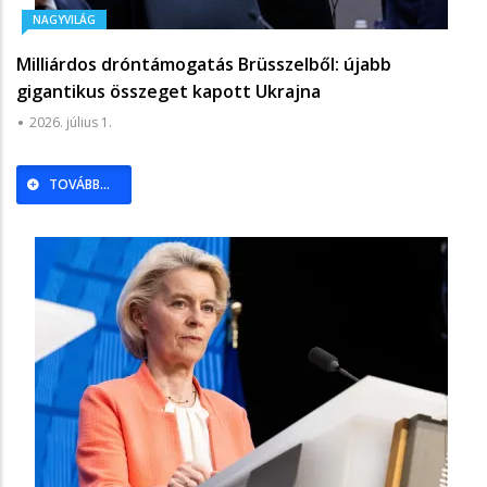
NAGYVILÁG
Milliárdos dróntámogatás Brüsszelből: újabb
gigantikus összeget kapott Ukrajna
2026. július 1.
TOVÁBB...