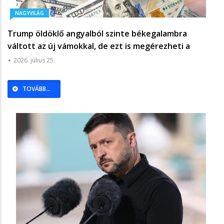
NAGYVILÁG
Trump öldöklő angyalból szinte békegalambra
váltott az új vámokkal, de ezt is megérezheti a
magyar gazdaság – a meglepetések elnöke most a
2026. július 25.
kényszermunkával jött elő - Világgazdaság
TOVÁBB...