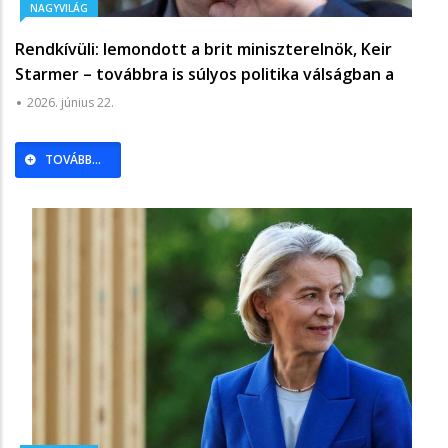
NAGYVILÁG
Rendkívüli: lemondott a brit miniszterelnök, Keir
Starmer – továbbra is súlyos politika válságban a
szigetország - Világgazdaság
2026. június 22.
TOVÁBB...