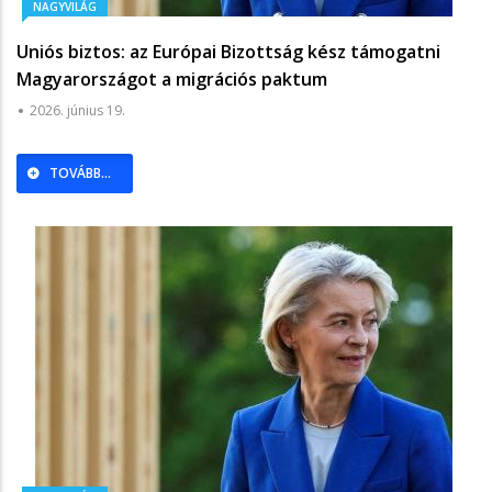
NAGYVILÁG
Uniós biztos: az Európai Bizottság kész támogatni
Magyarországot a migrációs paktum
végrehajtásában
2026. június 19.
TOVÁBB...