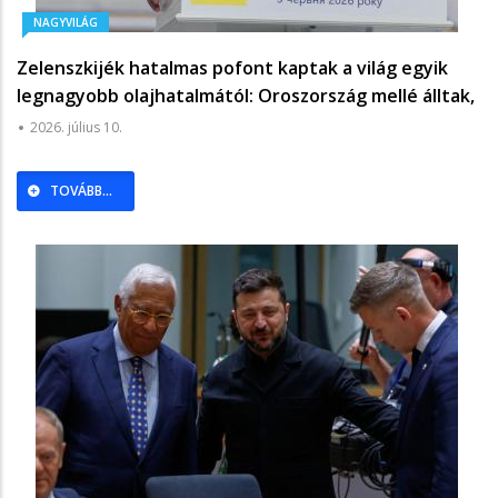
NAGYVILÁG
Zelenszkijék hatalmas pofont kaptak a világ egyik
legnagyobb olajhatalmától: Oroszország mellé álltak,
Ukrajna elveszítette a Gazprom-pert - Világgazdaság
2026. július 10.
TOVÁBB...