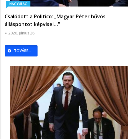
NAGYVILÁG
Csalódott a Politico: „Magyar Péter hűvös
álláspontot képvisel…”
2026. június 26.
TOVÁBB...