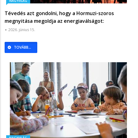
NAGYVILÁG
Tévedés azt gondolni, hogy a Hormuzi-szoros
megnyitása megoldja az energiaválságot:
megkongatták a vészharangot, az olajipari vállalatok
2026. június 15.
vezetői előre szóltak, hogy ebből baj lesz -
Világgazdaság
TOVÁBB...
NAGYVILÁG