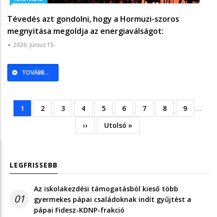
Tévedés azt gondolni, hogy a Hormuzi-szoros
megnyitása megoldja az energiaválságot:
megkongatták a vészharangot, az olajipari vállalatok
2026. június 15.
vezetői előre szóltak, hogy ebből baj lesz -
Világgazdaság
TOVÁBB...
Jelenlegi
1
Oldal
2
Oldal
3
Oldal
4
Oldal
5
Oldal
6
Oldal
7
Oldal
8
Oldal
9
…
Oldalszámozás
oldal
Következő
››
Utolsó
Utolsó »
oldal
oldal
LEGFRISSEBB
Az iskolakezdési támogatásból kieső több
01
gyermekes pápai családoknak indít gyűjtést a
pápai Fidesz-KDNP-frakció