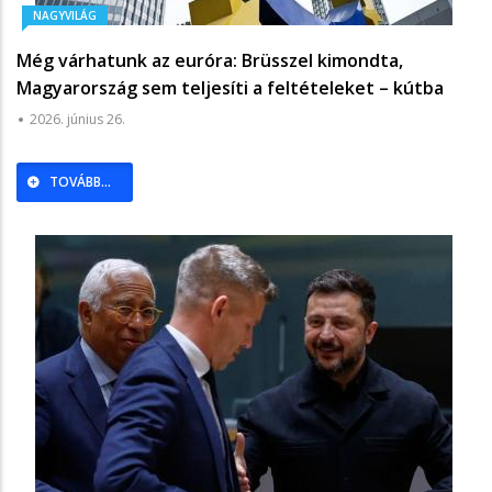
NAGYVILÁG
Még várhatunk az euróra: Brüsszel kimondta,
Magyarország sem teljesíti a feltételeket – kútba
eshet a Tisza-kormány terve - Világgazdaság
2026. június 26.
TOVÁBB...