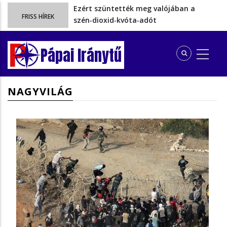
Ezért szüntették meg valójában a
FRISS HÍREK
szén‑dioxid‑kvóta‑adót
Energiakrízis: Magyar Péter szerint még
hetekig nem lehet…
Pápai Iránytű
A spanyol enklávét elárasztják a
tengeren érkező migránsok
Rétvári Bence: Magyar Péter gőzerővel
NAGYVILÁG
hátrál ki a tanároknak tett…
Az iskolakezdési támogatásból kieső
több gyermekes pápai családoknak…