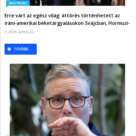
NAGYVILÁG
Erre várt az egész világ: áttörés történhetett az
iráni-amerikai béketárgyalásokon Svájcban, Hormuzi-
szoros is téma volt – „Biztató előrelépés" -
2026. június 22.
Világgazdaság
TOVÁBB...