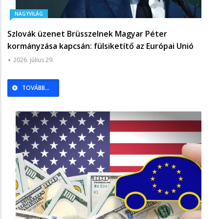
NAGYVILÁG
Szlovák üzenet Brüsszelnek Magyar Péter
kormányzása kapcsán: fülsiketítő az Európai Unió
hallgatása
2026. július 29.
TOVÁBB...