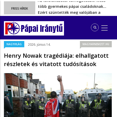
Ezért szüntették meg valójában a
FRISS HÍREK
szén‑dioxid‑kvóta‑adót
Energiakrízis: Magyar Péter szerint még
hetekig nem lehet…
Pápai Iránytű
A spanyol enklávét elárasztják a
tengeren érkező migránsok
Rétvári Bence: Magyar Péter gőzerővel
NAGYVILÁG
2026. június 14.
MAGYARNEMZET.HU
hátrál ki a tanároknak tett…
Az iskolakezdési támogatásból kieső
Henry Nowak tragédiája: elhallgatott
több gyermekes pápai családoknak…
részletek és vitatott tudósítások