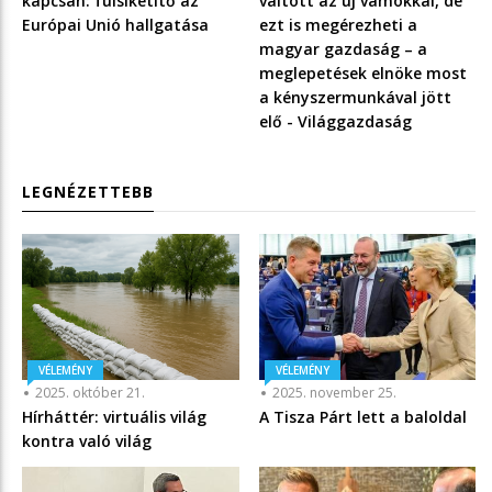
kapcsán: fülsiketítő az
váltott az új vámokkal, de
Európai Unió hallgatása
ezt is megérezheti a
magyar gazdaság – a
meglepetések elnöke most
a kényszermunkával jött
elő - Világgazdaság
LEGNÉZETTEBB
VÉLEMÉNY
VÉLEMÉNY
2025. október 21.
2025. november 25.
Hírháttér: virtuális világ
A Tisza Párt lett a baloldal
kontra való világ