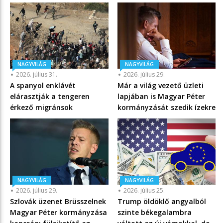
NAGYVILÁG
NAGYVILÁG
2026. július 31.
2026. július 29.
A spanyol enklávét
Már a világ vezető üzleti
elárasztják a tengeren
lapjában is Magyar Péter
érkező migránsok
kormányzását szedik ízekre
NAGYVILÁG
NAGYVILÁG
2026. július 29.
2026. július 25.
Szlovák üzenet Brüsszelnek
Trump öldöklő angyalból
Magyar Péter kormányzása
szinte békegalambra