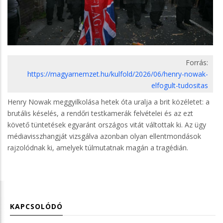
Forrás:
https://magyarnemzet.hu/kulfold/2026/06/henry-nowak-
elfogult-tudositas
Henry Nowak meggyilkolása hetek óta uralja a brit közéletet: a
brutális késelés, a rendőri testkamerák felvételei és az ezt
követő tüntetések egyaránt országos vitát váltottak ki. Az ügy
médiavisszhangját vizsgálva azonban olyan ellentmondások
rajzolódnak ki, amelyek túlmutatnak magán a tragédián.
KAPCSOLÓDÓ