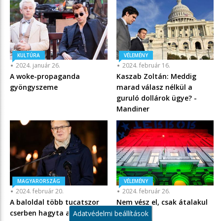
KULTÚRA
VÉLEMÉNY
2024. január 26.
2024. február 16.
A woke-propaganda
Kaszab Zoltán: Meddig
gyöngyszeme
marad válasz nélkül a
guruló dollárok ügye? -
Mandiner
MAGYARORSZÁG
VÉLEMÉNY
2024. február 20.
2024. február 26.
A baloldal több tucatszor
Nem vész el, csak átalakul
cserben hagyta a
Adatvédelmi beállítások