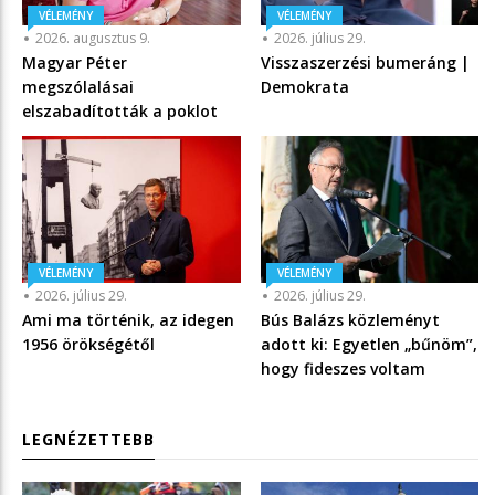
VÉLEMÉNY
VÉLEMÉNY
2026. augusztus 9.
2026. július 29.
Magyar Péter
Visszaszerzési bumeráng |
megszólalásai
Demokrata
elszabadították a poklot
VÉLEMÉNY
VÉLEMÉNY
2026. július 29.
2026. július 29.
Ami ma történik, az idegen
Bús Balázs közleményt
1956 örökségétől
adott ki: Egyetlen „bűnöm”,
hogy fideszes voltam
LEGNÉZETTEBB