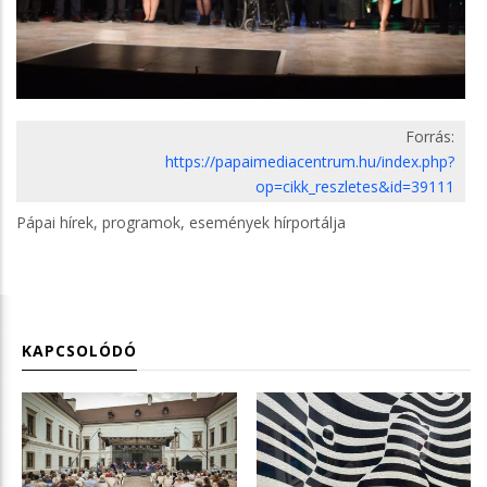
Forrás:
https://papaimediacentrum.hu/index.php?
op=cikk_reszletes&id=39111
Pápai hírek, programok, események hírportálja
KAPCSOLÓDÓ