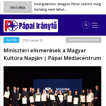
Energiakrízis: Magyar Péter szerint még
FRISS HÍREK
hetekig nem lehet…
A spanyol enklávét elárasztják a
tengeren érkező migránsok
Pápai Iránytű
Rétvári Bence: Magyar Péter gőzerővel
hátrál ki a tanároknak tett…
Magyar Péter rendkívüli bejelentést tett,
KULTÚRA
2026. január 25.
PAPAIMEDIACENTRUM.HU
energia-krízishelyzet jöhet…
Ezért szüntették meg valójában a
Miniszteri elismerések a Magyar
szén‑dioxid‑kvóta‑adót
Kultúra Napján | Pápai Médiacentrum