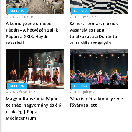
KULTÚRA
KULTÚRA
2026. július 18.
2026. május 22.
A komolyzene ünnepe
Színek, formák, illúziók –
Pápán - A hétvégén zajlik
Vasarely és Pápa
Pápán a XXIX. Haydn
találkozása a Dunántúl
Fesztivál
kulturális tengelyén
KULTÚRA
KULTÚRA
2026. február 2.
2025. július 23.
Magyar Rapszódia Pápán
Pápa ismét a komolyzene
teltház, hagyomány és élő
fővárosa lett
örökség | Pápai
Médiacentrum