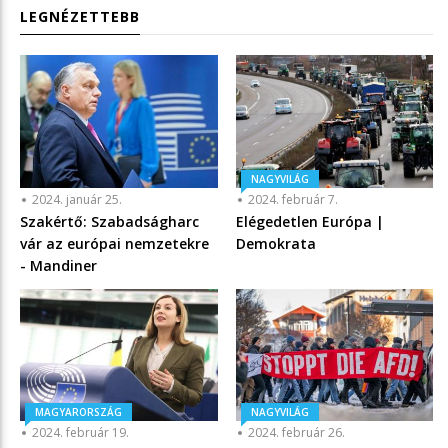
LEGNÉZETTEBB
NAGYVILÁG
2024. január 25.
2024. február 7.
Szakértő: Szabadságharc
Elégedetlen Európa |
vár az európai nemzetekre
Demokrata
- Mandiner
MAGYARORSZÁG
NAGYVILÁG
2024. február 19.
2024. február 26.