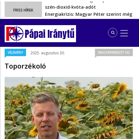
Energiakrízis: Magyar Péter szerint még
FRISS HÍREK
hetekig nem lehet…
A spanyol enklávét elárasztják a
tengeren érkező migránsok
Pápai Iránytű
Rétvári Bence: Magyar Péter gőzerővel
hátrál ki a tanároknak tett…
Magyar Péter rendkívüli bejelentést tett,
VÉLEMÉNY
2025. augusztus 30.
MAGYARNEMZET.HU
energia-krízishelyzet jöhet…
Ezért szüntették meg valójában a
Toporzékoló
szén‑dioxid‑kvóta‑adót