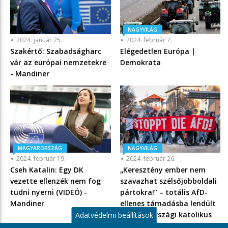
NAGYVILÁG
2024. január 25.
2024. február 7.
Szakértő: Szabadságharc
Elégedetlen Európa |
vár az európai nemzetekre
Demokrata
- Mandiner
MAGYARORSZÁG
NAGYVILÁG
2024. február 19.
2024. február 26.
Cseh Katalin: Egy DK
„Keresztény ember nem
vezette ellenzék nem fog
szavazhat szélsőjobboldali
tudni nyerni (VIDEÓ) -
pártokra!” – totális AfD-
Mandiner
ellenes támadásba lendült
a németországi katolikus
Adatvédelmi beállítások
egyház - Mandiner