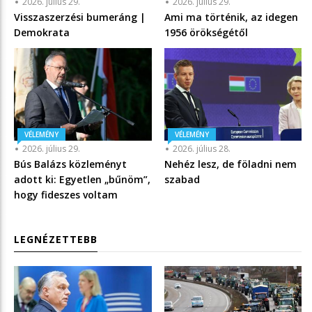
2026. július 29.
2026. július 29.
Visszaszerzési bumeráng |
Ami ma történik, az idegen
Demokrata
1956 örökségétől
VÉLEMÉNY
VÉLEMÉNY
2026. július 29.
2026. július 28.
Bús Balázs közleményt
Nehéz lesz, de föladni nem
adott ki: Egyetlen „bűnöm”,
szabad
hogy fideszes voltam
LEGNÉZETTEBB