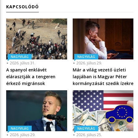
KAPCSOLÓDÓ
NAGYVILÁG
NAGYVILÁG
2026. július 31.
2026. július 29.
A spanyol enklávét
Már a világ vezető üzleti
elárasztják a tengeren
lapjában is Magyar Péter
érkező migránsok
kormányzását szedik ízekre
NAGYVILÁG
NAGYVILÁG
2026. július 29.
2026. július 25.