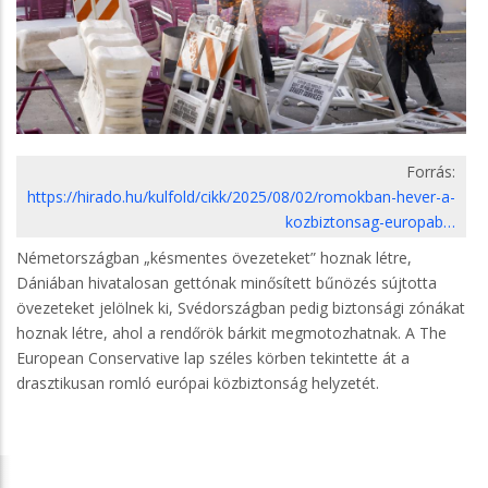
Forrás:
https://hirado.hu/kulfold/cikk/2025/08/02/romokban-hever-a-
kozbiztonsag-europab…
Németországban „késmentes övezeteket” hoznak létre,
Dániában hivatalosan gettónak minősített bűnözés sújtotta
övezeteket jelölnek ki, Svédországban pedig biztonsági zónákat
hoznak létre, ahol a rendőrök bárkit megmotozhatnak. A The
European Conservative lap széles körben tekintette át a
drasztikusan romló európai közbiztonság helyzetét.