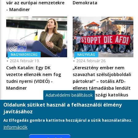
vár az európai nemzetekre
Demokrata
- Mandiner
MAGYARORSZÁG
NAGYVILÁG
2024. február 19.
2024. február 26.
Cseh Katalin: Egy DK
„Keresztény ember nem
vezette ellenzék nem fog
szavazhat szélsőjobboldali
tudni nyerni (VIDEÓ) -
pártokra!” – totális AfD-
Mandiner
ellenes támadásba lendült
a németországi katolikus
Adatvédelmi beállítások
egyház - Mandiner
Oldalunk sütiket használ a felhasználói élmény
javításához
Az Elfogadás gombra kattintva hozzájárul a sütik használatához.
Információk
LÁBLÉC
Adatkezelési tájékoztató