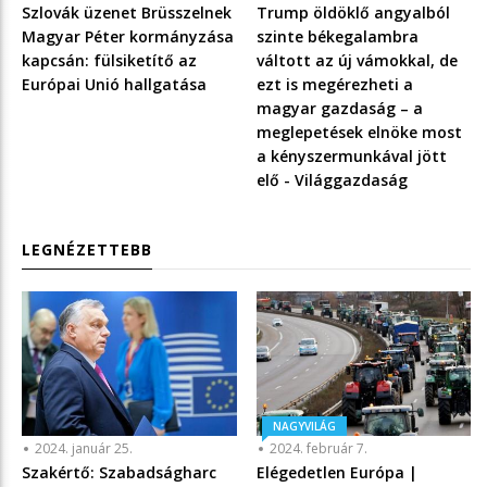
Szlovák üzenet Brüsszelnek
Trump öldöklő angyalból
Magyar Péter kormányzása
szinte békegalambra
kapcsán: fülsiketítő az
váltott az új vámokkal, de
Európai Unió hallgatása
ezt is megérezheti a
magyar gazdaság – a
meglepetések elnöke most
a kényszermunkával jött
elő - Világgazdaság
LEGNÉZETTEBB
NAGYVILÁG
2024. január 25.
2024. február 7.
Szakértő: Szabadságharc
Elégedetlen Európa |