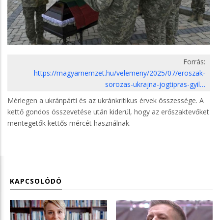
Forrás:
https://magyarnemzet.hu/velemeny/2025/07/eroszak-
sorozas-ukrajna-jogtipras-gyil…
Mérlegen a ukránpárti és az ukránkritikus érvek összessége. A
kettő gondos összevetése után kiderül, hogy az erőszaktevőket
mentegetők kettős mércét használnak.
KAPCSOLÓDÓ