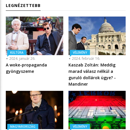
LEGNÉZETTEBB
KULTÚRA
VÉLEMÉNY
2024. január 26.
2024. február 16.
A woke-propaganda
Kaszab Zoltán: Meddig
gyöngyszeme
marad válasz nélkül a
guruló dollárok ügye? -
Mandiner
MAGYARORSZÁG
VÉLEMÉNY