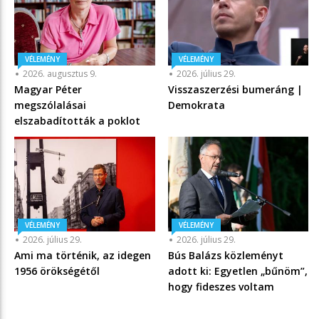
VÉLEMÉNY
VÉLEMÉNY
2026. augusztus 9.
2026. július 29.
Magyar Péter
Visszaszerzési bumeráng |
megszólalásai
Demokrata
elszabadították a poklot
VÉLEMÉNY
VÉLEMÉNY
2026. július 29.
2026. július 29.
Ami ma történik, az idegen
Bús Balázs közleményt
1956 örökségétől
adott ki: Egyetlen „bűnöm”,
hogy fideszes voltam