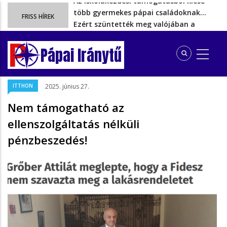
Ezért szüntették meg valójában a
FRISS HÍREK
szén‑dioxid‑kvóta‑adót
Energiakrízis: Magyar Péter szerint még
hetekig nem lehet…
Pápai Iránytű
A spanyol enklávét elárasztják a
tengeren érkező migránsok
Rétvári Bence: Magyar Péter gőzerővel
ITTHON
2025. június 27.
hátrál ki a tanároknak tett…
Az iskolakezdési támogatásból kieső
Nem támogatható az
több gyermekes pápai családoknak…
ellenszolgáltatás nélküli
pénzbeszedés!