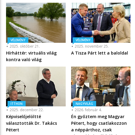
VÉLEMÉNY
VÉLEMÉNY
2025. október 21.
2025. november 25.
Hírháttér: virtuális világ
A Tisza Párt lett a baloldal
kontra való világ
ITTHON
NAGYVILÁG
2025. december 22.
2026. február 4.
Képviselőjelöltté
Én győztem meg Magyar
választották Dr. Takács
Pétert, hogy csatlakozzon
Pétert
a néppárthoz, csak