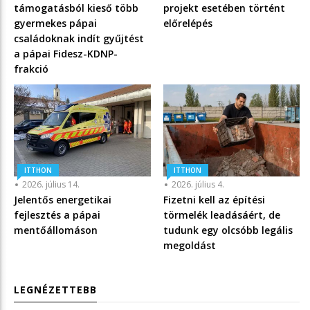
támogatásból kieső több
projekt esetében történt
gyermekes pápai
előrelépés
családoknak indít gyűjtést
a pápai Fidesz-KDNP-
frakció
ITTHON
ITTHON
2026. július 14.
2026. július 4.
Jelentős energetikai
Fizetni kell az építési
fejlesztés a pápai
törmelék leadásáért, de
mentőállomáson
tudunk egy olcsóbb legális
megoldást
LEGNÉZETTEBB