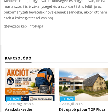
Mindenki tudja, hogy a városi költségvetés nagy baj van, de ha
már a szociális érzékenységet és a szolidaritást is felülírja az
önkormányzati bevételek növelésének szándéka, akkor ott nem
csak a költségvetéssel van baj!
(Bevezető kép: InfoPápa)
KAPCSOLÓDÓ
ITTHON
ITTHON
2026. augusztus 7.
2026. július 17.
Az iskolakezdési
Két újabb pápai TOP Plusz