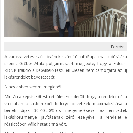
Forrás:
A városvezetés szócsövének számító InfoPápa mai tudósítása
szerint Grőber Attila polgármestert meglepte, hogy a Fidesz-
KDNP-frakció a képviselő testületi ülésen nem támogatta az új
lakásrendelet bevezetését.
Nincs ebben semmi meglepő!
Miután a képviselőtestületi ülésen kiderült, hogy a rendelet célja
valójában a lakbérekből befolyó bevételek maximalizálása a
bérleti díjak 30-40-50%-os megemelésével az érintettek
lakáskörülményei javításának zéró esélyével, a rendelet e
részletében vállalhatatlanná vált.