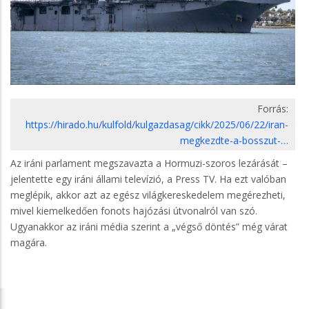
Forrás:
https://hirado.hu/kulfold/kulgazdasag/cikk/2025/06/22/iran-
megkezdte-a-bosszut-…
Az iráni parlament megszavazta a Hormuzi-szoros lezárását –
jelentette egy iráni állami televízió, a Press TV. Ha ezt valóban
meglépik, akkor azt az egész világkereskedelem megérezheti,
mivel kiemelkedően fonots hajózási útvonalról van szó.
Ugyanakkor az iráni média szerint a „végső döntés” még várat
magára.