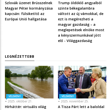
Szlovák üzenet Brüsszelnek
Trump öldöklő angyalból
Magyar Péter kormányzása
szinte békegalambra
kapcsán: fülsiketítő az
váltott az új vámokkal, de
Európai Unió hallgatása
ezt is megérezheti a
magyar gazdaság – a
meglepetések elnöke most
a kényszermunkával jött
elő - Világgazdaság
LEGNÉZETTEBB
VÉLEMÉNY
VÉLEMÉNY
2025. október 21.
2025. november 25.
Hírháttér: virtuális világ
A Tisza Párt lett a baloldal