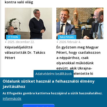
kontra való világ
ITTHON
NAGYVILÁG
2025. december 22.
2026. február 4.
Képviselőjelöltté
Én győztem meg Magyar
választották Dr. Takács
Pétert, hogy csatlakozzon
Pétert
a néppárthoz, csak
olyanokkal működünk
együtt, akik Ukrajna-
pártiak – jelentette ki
Adatvédelmi beállítások
Manfred Weber
Oldalunk sütiket használ a felhasználói élmény
javításához
Az Elfogadás gombra kattintva hozzájárul a sütik használatához.
Információk
LÁBLÉC
Adatkezelési tájékoztató