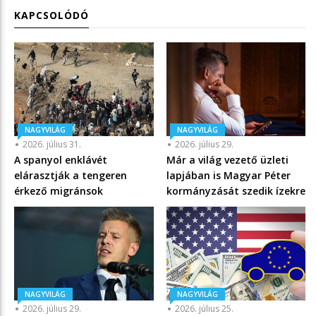
KAPCSOLÓDÓ
NAGYVILÁG
NAGYVILÁG
2026. július 31.
2026. július 29.
A spanyol enklávét
Már a világ vezető üzleti
elárasztják a tengeren
lapjában is Magyar Péter
érkező migránsok
kormányzását szedik ízekre
NAGYVILÁG
NAGYVILÁG
2026. július 29.
2026. július 25.