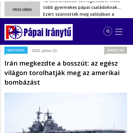
Ezért szüntették meg valójában a
FRISS HÍREK
szén‑dioxid‑kvóta‑adót
Energiakrízis: Magyar Péter szerint még
hetekig nem lehet…
Pápai Iránytű
A spanyol enklávét elárasztják a
tengeren érkező migránsok
Rétvári Bence: Magyar Péter gőzerővel
NAGYVILÁG
2025. június 23.
HIRADO.HU
hátrál ki a tanároknak tett…
Az iskolakezdési támogatásból kieső
Irán megkezdte a bosszút: az egész
több gyermekes pápai családoknak…
világon torolhatják meg az amerikai
bombázást