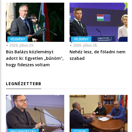
VÉLEMÉNY
VÉLEMÉNY
2026. július 29.
2026. július 28.
Bús Balázs közleményt
Nehéz lesz, de föladni nem
adott ki: Egyetlen „bűnöm”,
szabad
hogy fideszes voltam
LEGNÉZETTEBB
MAGYARORSZÁG
ITTHON