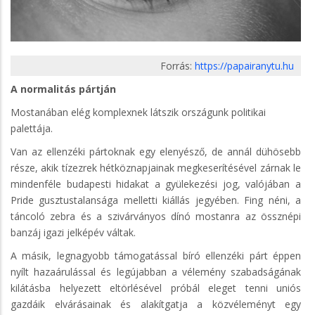
Forrás:
https://papairanytu.hu
A normalitás pártján
Mostanában elég komplexnek látszik országunk politikai
palettája.
Van az ellenzéki pártoknak egy elenyésző, de annál dühösebb
része, akik tízezrek hétköznapjainak megkeserítésével zárnak le
mindenféle budapesti hidakat a gyülekezési jog, valójában a
Pride gusztustalansága melletti kiállás jegyében. Fing néni, a
táncoló zebra és a szivárványos dínó mostanra az össznépi
banzáj igazi jelképév váltak.
A másik, legnagyobb támogatással bíró ellenzéki párt éppen
nyílt hazaárulással és legújabban a vélemény szabadságának
kilátásba helyezett eltörlésével próbál eleget tenni uniós
gazdáik elvárásainak és alakítgatja a közvéleményt egy