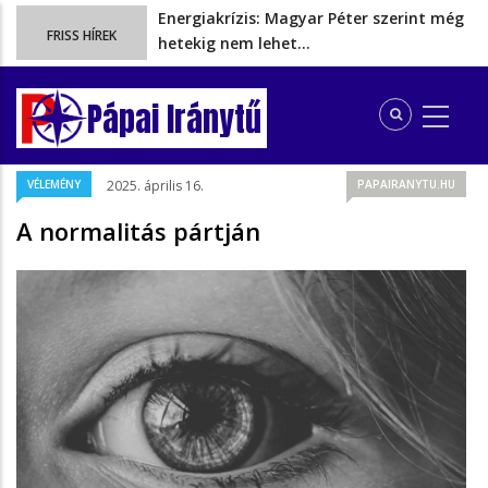
Energiakrízis: Magyar Péter szerint még
FRISS HÍREK
hetekig nem lehet…
A spanyol enklávét elárasztják a
tengeren érkező migránsok
Pápai Iránytű
Rétvári Bence: Magyar Péter gőzerővel
hátrál ki a tanároknak tett…
Magyar Péter rendkívüli bejelentést tett,
VÉLEMÉNY
2025. április 16.
PAPAIRANYTU.HU
energia-krízishelyzet jöhet…
Ezért szüntették meg valójában a
A normalitás pártján
szén‑dioxid‑kvóta‑adót