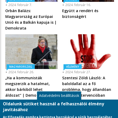
2024. február 7.
2024. február 16.
Orbán Balázs:
Együtt a rendért és
Magyarország az Európai
biztonságért
Unió és a Balkán kapuja is |
Demokrata
MAGYARORSZÁG
VÉLEMÉNY
2024. február 26.
2024. február 27.
„Ha a kommunisták
Szentesi Zöldi László: A
megszerzik a hatalmat,
baloldallal az a fő
akkor bárkiből lehet
probléma, hogy állandóan
áldozat” | Demokrata
külföldi intervencióban
Adatvédelmi beállítások
reménykednek - Mandiner
Oldalunk sütiket használ a felhasználói élmény
javításához
Az Elfogadás gombra kattintva hozzájárul a sütik használatához.