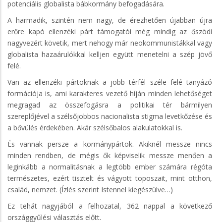
potenciális globalista bábkormány befogadására.
A harmadik, szintén nem nagy, de érezhetően újabban újra
erőre kapó ellenzéki párt támogatói még mindig az őszödi
nagyvezért követik, mert nehogy már neokommunistákkal vagy
globalista hazaárulókkal kelljen együtt menetelni a szép jövő
felé.
Van az ellenzéki pártoknak a jobb térfél széle felé tanyázó
formációja is, ami karakteres vezető híján minden lehetőséget
megragad az összefogásra a politikai tér bármilyen
szereplőjével a szélsőjobbos nacionalista stigma levetkőzése és
a bővülés érdekében. Akár szélsőbalos alakulatokkal is.
És vannak persze a kormánypártok. Akiknél messze nincs
minden rendben, de mégis ők képviselik messze menően a
leginkább a normalitásnak a legtöbb ember számára régóta
természetes, ezért tisztelt és vágyott toposzait, mint otthon,
család, nemzet. (Ízlés szerint Istennel kiegészülve…)
Ez tehát nagyjából a felhozatal, 362 nappal a következő
országgyűlési választás előtt.