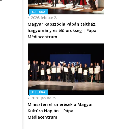
KULTÚRA
2026. február 2.
Magyar Rapszódia Pápán teltház,
hagyomány és élő örökség | Pápai
Médiacentrum
KULTÚRA
2026. január 25.
Miniszteri elismerések a Magyar
Kultúra Napján | Pápai
Médiacentrum