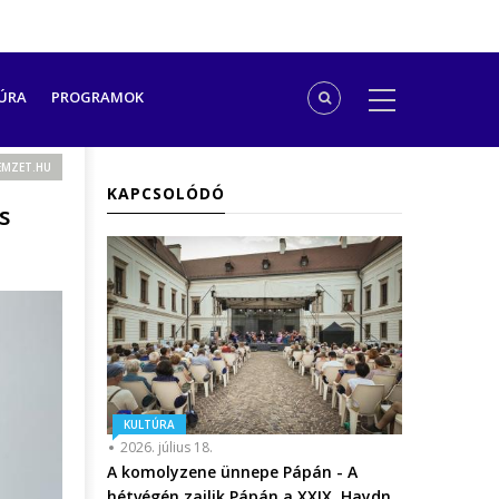
ÚRA
PROGRAMOK
MZET.HU
KAPCSOLÓDÓ
s
KULTÚRA
2026. július 18.
A komolyzene ünnepe Pápán - A
hétvégén zajlik Pápán a XXIX. Haydn