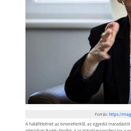
Forrás:
https://ma
A halálfélelmet az ismeretlentől, az egyedül maradástól 
interjúban Bagdy Emőke. A pszichológusprofesszor a m