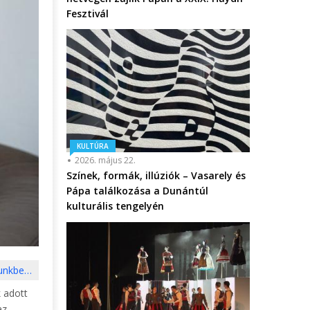
Fesztivál
KULTÚRA
2026. május 22.
Színek, formák, illúziók – Vasarely és
Pápa találkozása a Dunántúl
kulturális tengelyén
kunkbe…
k adott
az