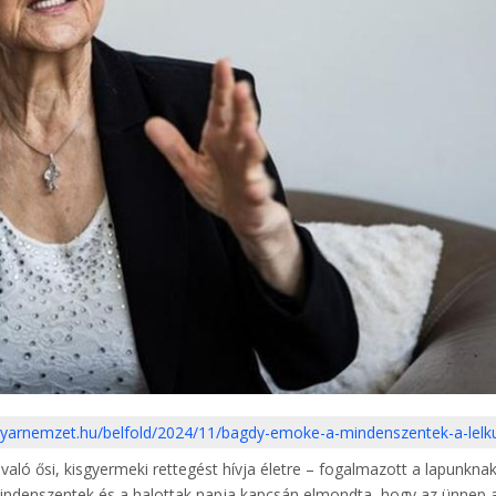
gyarnemzet.hu/belfold/2024/11/bagdy-emoke-a-mindenszentek-a-lel
való ősi, kisgyermeki rettegést hívja életre – fogalmazott a lapunkna
indenszentek és a halottak napja kapcsán elmondta, hogy az ünnep 