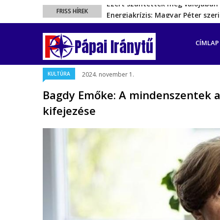
Energiakrízis: Magyar Péter sze
FRISS HÍREK
A spanyol enklávét elárasztják 
FŐ
Rétvári Bence: Magyar Péter gőz
NAVIGÁ
Pápai Iránytű
CÍMLAP
Magyar Péter rendkívüli bejelent
Ezért szüntették meg valójában 
KULTÚRA
2024. november 1.
Bagdy Emőke: A mindenszentek a 
kifejezése