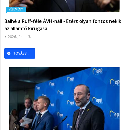
VÉLEMÉNY
Balhé a Ruff-féle ÁVH-nál! - Ezért olyan fontos nekik
az államfő kirúgása
2026. június 3.
TOVÁBB...