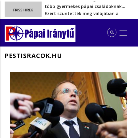
Ezért szüntették meg valójában a
FRISS HÍREK
szén‑dioxid‑kvóta‑adót
Energiakrízis: Magyar Péter szerint még
hetekig nem lehet…
Pápai Iránytű
A spanyol enklávét elárasztják a
tengeren érkező migránsok
Rétvári Bence: Magyar Péter gőzerővel
PESTISRACOK.HU
hátrál ki a tanároknak tett…
Az iskolakezdési támogatásból kieső
több gyermekes pápai családoknak…