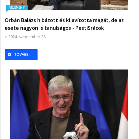
VÉLEMÉNY
Orbán Balázs hibázott és kijavította magát, de az
esete nagyon is tanulságos - PestiSrácok
2024. szeptember 28.
TOVÁBB...