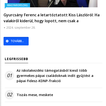
MAGYARORSZÁG
Gyurcsány Ferenc a letartóztatott Kiss Lászlóról: Ha
valakiről kiderül, hogy lopott, nem csak a
szemöldökömet fogom felhúzni - PestiSrácok
2024. szeptember 28.
TOVÁBB...
LEGFRISSEBB
Az iskolakezdési támogatásból kieső több
01
gyermekes pápai családoknak indít gyűjtést a
pápai Fidesz-KDNP-frakció
02
Tiszás mese, meskete