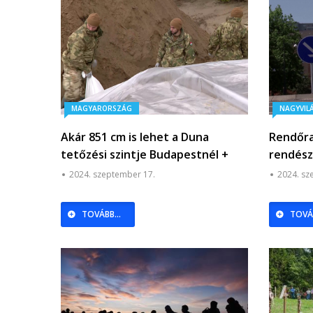
MAGYARORSZÁG
NAGYVIL
Akár 851 cm is lehet a Duna
Rendőra
tetőzési szintje Budapestnél +
rendész
videó
határát
2024. szeptember 17.
2024. sz
TOVÁBB...
TOVÁB