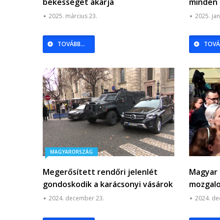
békességet akarja
minden 
teremt
2025. március 23.
2025. jan
TOVÁBB...
TOVÁB
MAGYARORSZÁG
Megerősített rendőri jelenlét
Magyar 
gondoskodik a karácsonyi vásárok
mozgalo
biztonságáról + videó
2024. december 23.
2024. de