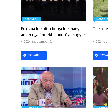
NAGYVILÁG
NAGYVIL
Frászba került a belga kormány,
Tisztel
amiért „ajándékba adná” a magyar
kormány a migránsokat
2024. szeptember 9.
2024. au
TOVÁBB...
TOVÁB