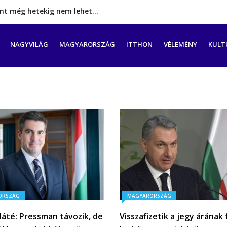
rint még hetekig nem lehet…
a tengeren érkező migránsok
erővel hátrál ki a tanároknak tett…
CIÓ
NAGYVILÁG
MAGYARORSZÁG
ITTHON
VÉLEMÉNY
KULT
ést tett, energia-krízishelyzet jöhet…
a szén‑dioxid‑kvóta‑adót
ORSZÁG
MAGYARORSZÁG
Máté: Pressman távozik, de
Visszafizetik a jegy árának 