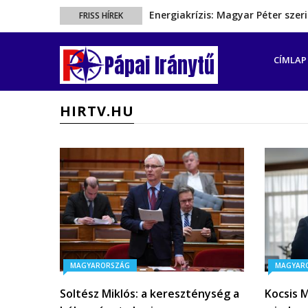
Energiakrízis: Magyar Péter sze
FRISS HÍREK
A spanyol enklávét elárasztják 
FŐ
Rétvári Bence: Magyar Péter gőz
NAVIGÁ
Pápai Iránytű
CÍMLAP
Magyar Péter rendkívüli bejelent
Ezért szüntették meg valójában 
HIRTV.HU
MAGYARORSZÁG
MAGYAR
Soltész Miklós: a kereszténység a
Kocsis 