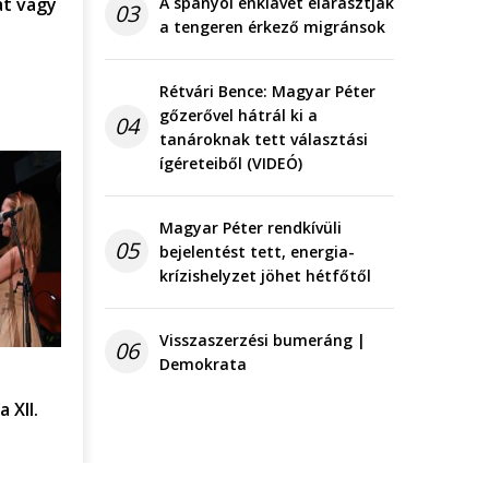
A spanyol enklávét elárasztják
at vagy
03
a tengeren érkező migránsok
Rétvári Bence: Magyar Péter
gőzerővel hátrál ki a
04
tanároknak tett választási
ígéreteiből (VIDEÓ)
Magyar Péter rendkívüli
05
bejelentést tett, energia-
krízishelyzet jöhet hétfőtől
Visszaszerzési bumeráng |
06
Demokrata
 XII.
ik