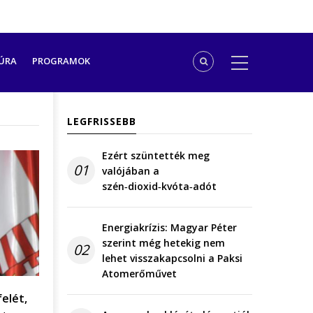
ÚRA
PROGRAMOK
LEGFRISSEBB
Ezért szüntették meg
01
valójában a
szén‑dioxid‑kvóta‑adót
Energiakrízis: Magyar Péter
szerint még hetekig nem
02
lehet visszakapcsolni a Paksi
Atomerőművet
felét,