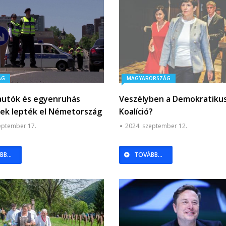
ÁG
MAGYARORSZÁG
utók és egyenruhás
Veszélyben a Demokratiku
ek lepték el Németország
Koalíció?
kelőit + videó
eptember 17.
2024. szeptember 12.
B...
TOVÁBB...