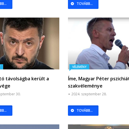
B...
TOVÁBB...
Y
VÉLEMÉNY
tó távolságba került a
Íme, Magyar Péter pszichiát
 vége
szakvéleménye
eptember 30.
2024. szeptember 28.
B...
TOVÁBB...