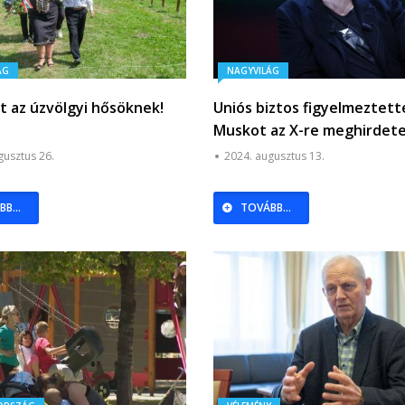
ÁG
NAGYVILÁG
et az úzvölgyi hősöknek!
Uniós biztos figyelmeztett
Muskot az X-re meghirdet
közelgő Trump-interjú mia
gusztus 26.
2024. augusztus 13.
B...
TOVÁBB...