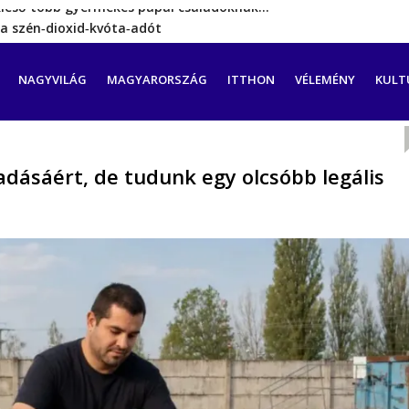
a szén‑dioxid‑kvóta‑adót
rint még hetekig nem lehet…
a tengeren érkező migránsok
CIÓ
NAGYVILÁG
MAGYARORSZÁG
ITTHON
VÉLEMÉNY
KULT
erővel hátrál ki a tanároknak tett…
kieső több gyermekes pápai családoknak…
eadásáért, de tudunk egy olcsóbb legális