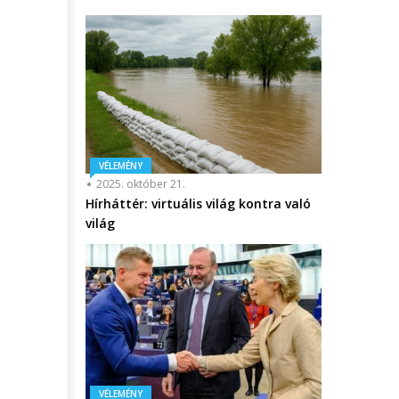
VÉLEMÉNY
2025. október 21.
Hírháttér: virtuális világ kontra való
világ
VÉLEMÉNY