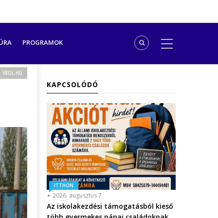
ÚRA
PROGRAMOK
VEOL.HU
KAPCSOLÓDÓ
ITTHON
2026. augusztus 7.
Az iskolakezdési támogatásból kieső
több gyermekes pápai családoknak