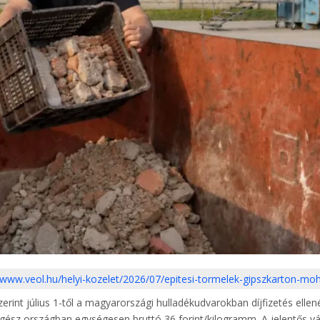
//www.veol.hu/helyi-kozelet/2026/07/epitesi-tormelek-gipszkarton-mo
int július 1-től a magyarországi hulladékudvarokban díjfizetés elle
 egész országban egységesen bruttó 36 forint/kilogramm. A jelentős v