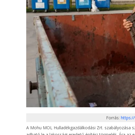
Forrás:
https:
A Mohu MOL Hulladékgazdálkodási Zrt. szabályozása szer
adható le a lakossági eredetű építési törmelék. Ára az