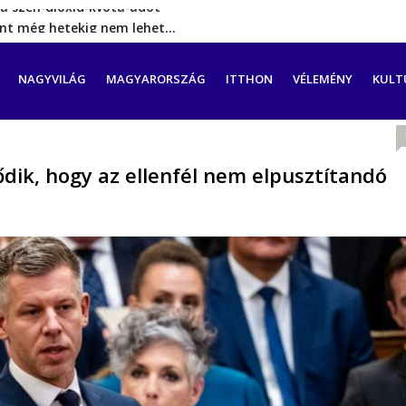
rint még hetekig nem lehet…
a tengeren érkező migránsok
erővel hátrál ki a tanároknak tett…
CIÓ
NAGYVILÁG
MAGYARORSZÁG
ITTHON
VÉLEMÉNY
KULT
ést tett, energia-krízishelyzet jöhet…
a szén‑dioxid‑kvóta‑adót
ődik, hogy az ellenfél nem elpusztítandó