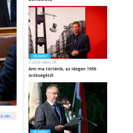
VÉLEMÉNY
2026. július 29.
Ami ma történik, az idegen 1956
örökségétől
ka-ukr…
VÉLEMÉNY