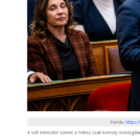
Forrás:
https:
A volt miniszter szerint a Fidesz csak komoly önvizsgála