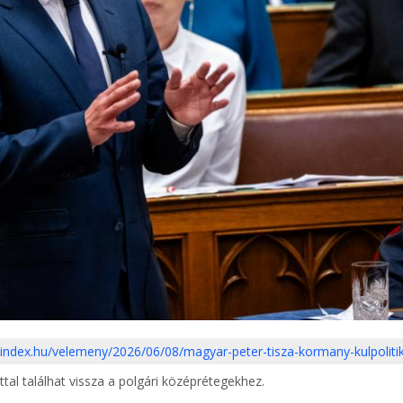
//index.hu/velemeny/2026/06/08/magyar-peter-tisza-kormany-kulpoliti
ttal találhat vissza a polgári középrétegekhez.