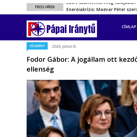
Energiakrízis: Magyar Péter sze
FRISS HÍREK
A spanyol enklávét elárasztják 
FŐ
Rétvári Bence: Magyar Péter gőz
NAVIGÁ
Pápai Iránytű
CÍMLAP
Magyar Péter rendkívüli bejelent
Ezért szüntették meg valójában 
VÉLEMÉNY
2026. június 8.
Fodor Gábor: A jogállam ott kezd
ellenség