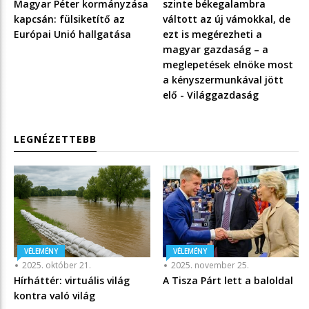
Magyar Péter kormányzása
szinte békegalambra
kapcsán: fülsiketítő az
váltott az új vámokkal, de
Európai Unió hallgatása
ezt is megérezheti a
magyar gazdaság – a
meglepetések elnöke most
a kényszermunkával jött
elő - Világgazdaság
LEGNÉZETTEBB
VÉLEMÉNY
VÉLEMÉNY
2025. október 21.
2025. november 25.
Hírháttér: virtuális világ
A Tisza Párt lett a baloldal
kontra való világ