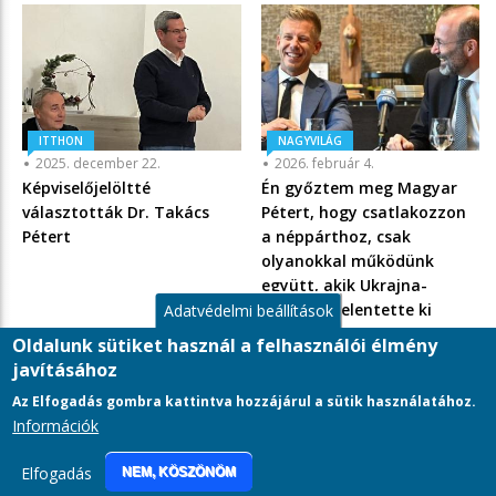
ITTHON
NAGYVILÁG
2025. december 22.
2026. február 4.
Képviselőjelöltté
Én győztem meg Magyar
választották Dr. Takács
Pétert, hogy csatlakozzon
Pétert
a néppárthoz, csak
olyanokkal működünk
együtt, akik Ukrajna-
pártiak – jelentette ki
Adatvédelmi beállítások
Manfred Weber
Oldalunk sütiket használ a felhasználói élmény
javításához
Az Elfogadás gombra kattintva hozzájárul a sütik használatához.
Információk
LÁBLÉC
Adatkezelési tájékoztató
Elfogadás
NEM, KÖSZÖNÖM