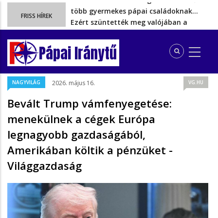
Ezért szüntették meg valójában a
FRISS HÍREK
szén‑dioxid‑kvóta‑adót
Energiakrízis: Magyar Péter szerint még
hetekig nem lehet…
Pápai Iránytű
A spanyol enklávét elárasztják a
tengeren érkező migránsok
Rétvári Bence: Magyar Péter gőzerővel
NAGYVILÁG
2026. május 16.
VG.HU
hátrál ki a tanároknak tett…
Az iskolakezdési támogatásból kieső
Bevált Trump vámfenyegetése:
több gyermekes pápai családoknak…
menekülnek a cégek Európa
legnagyobb gazdaságából,
Amerikában költik a pénzüket -
Világgazdaság