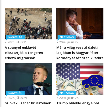
NAGYVILÁG
NAGYVILÁG
2026. július 31.
2026. július 29.
A spanyol enklávét
Már a világ vezető üzleti
elárasztják a tengeren
lapjában is Magyar Péter
érkező migránsok
kormányzását szedik ízekre
NAGYVILÁG
NAGYVILÁG
2026. július 29.
2026. július 25.
Szlovák üzenet Brüsszelnek
Trump öldöklő angyalból