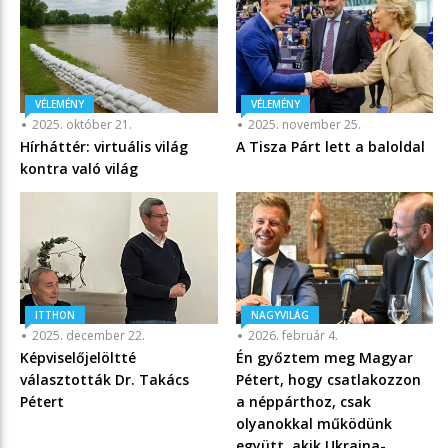
VÉLEMÉNY
VÉLEMÉNY
2025. október 21.
2025. november 25.
Hírháttér: virtuális világ
A Tisza Párt lett a baloldal
kontra való világ
ITTHON
NAGYVILÁG
2025. december 22.
2026. február 4.
Képviselőjelöltté
Én győztem meg Magyar
választották Dr. Takács
Pétert, hogy csatlakozzon
Pétert
a néppárthoz, csak
olyanokkal működünk
együtt, akik Ukrajna-