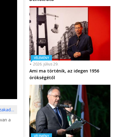
VÉLEMÉNY
2026. július 29.
Ami ma történik, az idegen 1956
örökségétől
szakad…
 van a
VÉLEMÉNY