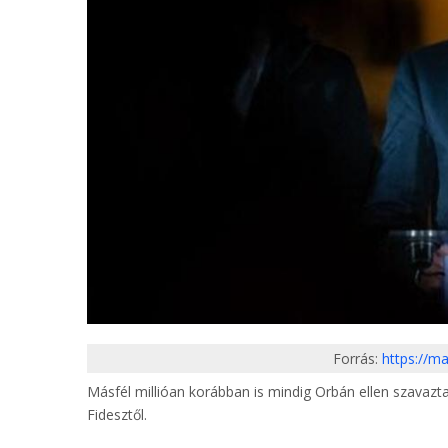
Forrás:
https://m
Másfél millióan korábban is mindig Orbán ellen szavazt
Fidesztől.