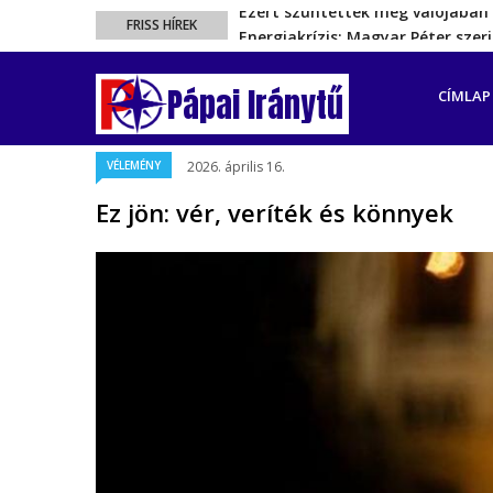
Energiakrízis: Magyar Péter sze
FRISS HÍREK
A spanyol enklávét elárasztják 
FŐ
Rétvári Bence: Magyar Péter gőz
NAVIGÁ
Pápai Iránytű
CÍMLAP
Magyar Péter rendkívüli bejelent
Ezért szüntették meg valójában 
VÉLEMÉNY
2026. április 16.
Ez jön: vér, veríték és könnyek