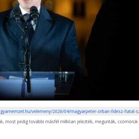
agyarnemzet.hu/velemeny/2026/04/magyarpeter-orban-fidesz-fiatal-
ak, most pedig további másfél millióan jelezték, megunták, csömörük