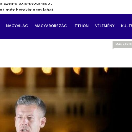
rint még hetekig nem lehet…
a tengeren érkező migránsok
erővel hátrál ki a tanároknak tett…
CIÓ
NAGYVILÁG
MAGYARORSZÁG
ITTHON
VÉLEMÉNY
KULT
ést tett, energia-krízishelyzet jöhet…
a szén‑dioxid‑kvóta‑adót
MAGYARNE