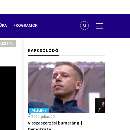
ÚRA
PROGRAMOK
MZET.HU
KAPCSOLÓDÓ
VÉLEMÉNY
2026. július 29.
Visszaszerzési bumeráng |
Demokrata