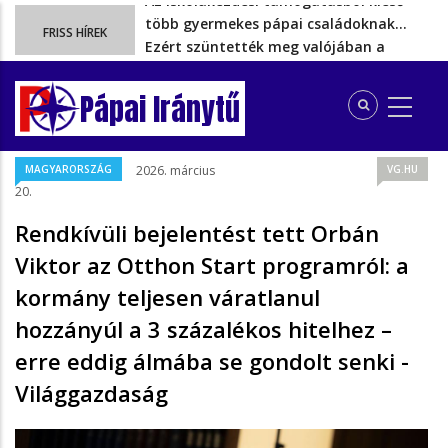
Ezért szüntették meg valójában a
FRISS HÍREK
szén‑dioxid‑kvóta‑adót
Energiakrízis: Magyar Péter szerint még
hetekig nem lehet…
Pápai Iránytű
A spanyol enklávét elárasztják a
tengeren érkező migránsok
Rétvári Bence: Magyar Péter gőzerővel
MAGYARORSZÁG
2026. március
VG.HU
hátrál ki a tanároknak tett…
20.
Az iskolakezdési támogatásból kieső
több gyermekes pápai családoknak…
Rendkívüli bejelentést tett Orbán
Viktor az Otthon Start programról: a
kormány teljesen váratlanul
hozzányúl a 3 százalékos hitelhez –
erre eddig álmába se gondolt senki -
Világgazdaság