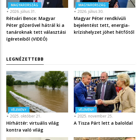
MAGYARORSZÁG
MAGYARORSZÁG
2026. július 31.
2026. július 30.
Rétvári Bence: Magyar
Magyar Péter rendkívüli
Péter gőzerővel hátrál ki a
bejelentést tett, energia-
tanároknak tett választási
krízishelyzet jöhet hétfőtől
ígéreteiből (VIDEÓ)
LEGNÉZETTEBB
VÉLEMÉNY
VÉLEMÉNY
2025. október 21.
2025. november 25.
Hírháttér: virtuális világ
A Tisza Párt lett a baloldal
kontra való világ