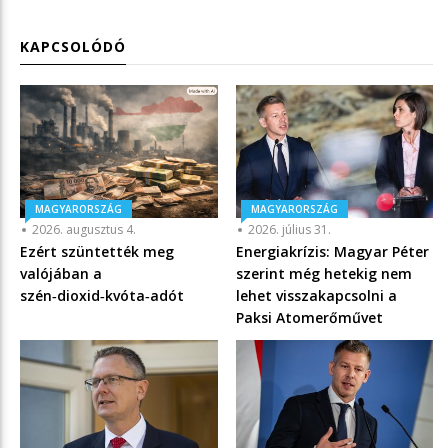
KAPCSOLÓDÓ
MAGYARORSZÁG
MAGYARORSZÁG
2026. augusztus 4.
2026. július 31.
Ezért szüntették meg
Energiakrízis: Magyar Péter
valójában a
szerint még hetekig nem
szén‑dioxid‑kvóta‑adót
lehet visszakapcsolni a
Paksi Atomerőművet