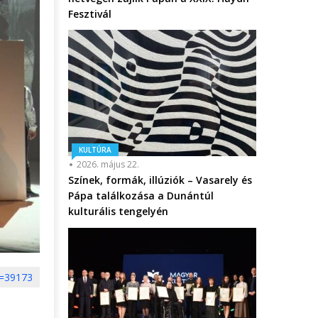
Fesztivál
KULTÚRA
2026. május 22.
Színek, formák, illúziók – Vasarely és
Pápa találkozása a Dunántúl
kulturális tengelyén
d=39173