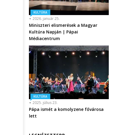
KULTÚRA
2026. január 25.
Miniszteri elismerések a Magyar
Kultúra Napján | Pápai
Médiacentrum
KULTÚRA
2025. július 23.
Pápa ismét a komolyzene fővárosa
lett