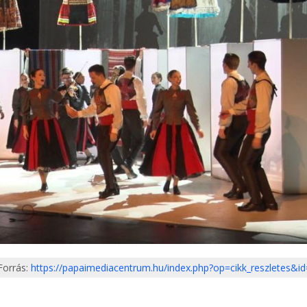
Forrás:
https://papaimediacentrum.hu/index.php?op=cikk_reszletes&i