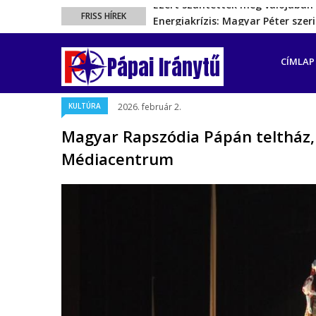
Energiakrízis: Magyar Péter sze
FRISS HÍREK
A spanyol enklávét elárasztják 
FŐ
Rétvári Bence: Magyar Péter gőz
NAVIGÁ
Pápai Iránytű
CÍMLAP
Magyar Péter rendkívüli bejelent
Ezért szüntették meg valójában 
KULTÚRA
2026. február 2.
Magyar Rapszódia Pápán teltház,
Médiacentrum