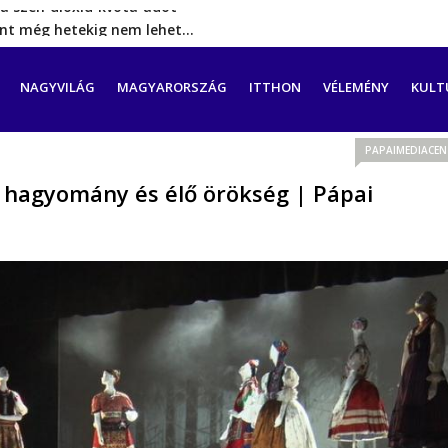
rint még hetekig nem lehet…
a tengeren érkező migránsok
erővel hátrál ki a tanároknak tett…
CIÓ
NAGYVILÁG
MAGYARORSZÁG
ITTHON
VÉLEMÉNY
KULT
ést tett, energia-krízishelyzet jöhet…
a szén‑dioxid‑kvóta‑adót
PAPAIMEDIACE
 hagyomány és élő örökség | Pápai