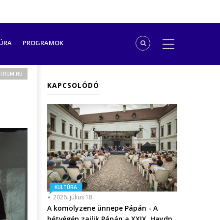
ÚRA
PROGRAMOK
NTRUM.HU
KAPCSOLÓDÓ
KULTÚRA
2026. július 18.
A komolyzene ünnepe Pápán - A
hétvégén zajlik Pápán a XXIX. Haydn