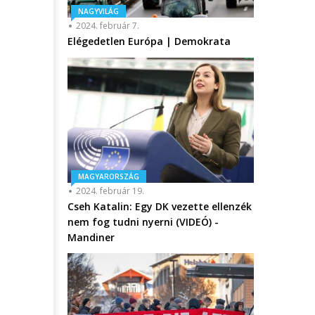
NAGYVILÁG
2024. február 7.
Elégedetlen Európa | Demokrata
MAGYARORSZÁG
2024. február 19.
Cseh Katalin: Egy DK vezette ellenzék
nem fog tudni nyerni (VIDEÓ) -
Mandiner