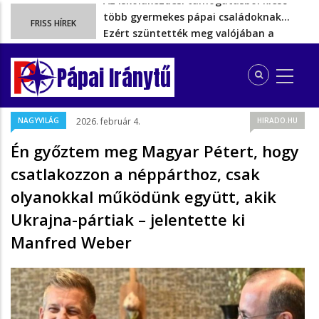
Ezért szüntették meg valójában a
FRISS HÍREK
szén‑dioxid‑kvóta‑adót
Energiakrízis: Magyar Péter szerint még
hetekig nem lehet…
Pápai Iránytű
A spanyol enklávét elárasztják a
tengeren érkező migránsok
Rétvári Bence: Magyar Péter gőzerővel
NAGYVILÁG
2026. február 4.
HIRADO.HU
hátrál ki a tanároknak tett…
Az iskolakezdési támogatásból kieső
Én győztem meg Magyar Pétert, hogy
több gyermekes pápai családoknak…
csatlakozzon a néppárthoz, csak
olyanokkal működünk együtt, akik
Ukrajna-pártiak – jelentette ki
Manfred Weber