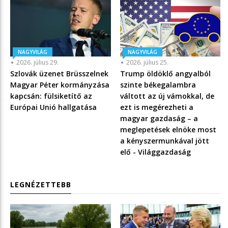
NAGYVILÁG
NAGYVILÁG
2026. július 29.
2026. július 25.
Szlovák üzenet Brüsszelnek
Trump öldöklő angyalból
Magyar Péter kormányzása
szinte békegalambra
kapcsán: fülsiketítő az
váltott az új vámokkal, de
Európai Unió hallgatása
ezt is megérezheti a
magyar gazdaság – a
meglepetések elnöke most
a kényszermunkával jött
elő - Világgazdaság
LEGNÉZETTEBB