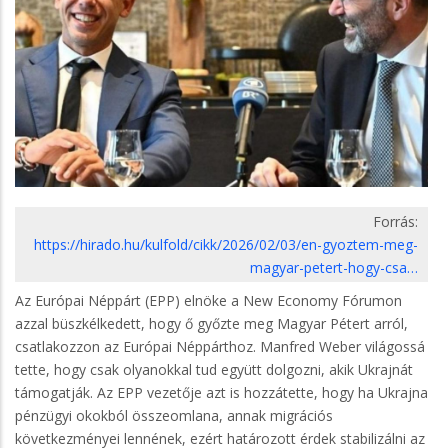
Forrás:
https://hirado.hu/kulfold/cikk/2026/02/03/en-gyoztem-meg-
magyar-petert-hogy-csa…
Az Európai Néppárt (EPP) elnöke a New Economy Fórumon
azzal büszkélkedett, hogy ő győzte meg Magyar Pétert arról,
csatlakozzon az Európai Néppárthoz. Manfred Weber világossá
tette, hogy csak olyanokkal tud együtt dolgozni, akik Ukrajnát
támogatják. Az EPP vezetője azt is hozzátette, hogy ha Ukrajna
pénzügyi okokból összeomlana, annak migrációs
következményei lennének, ezért határozott érdek stabilizálni az