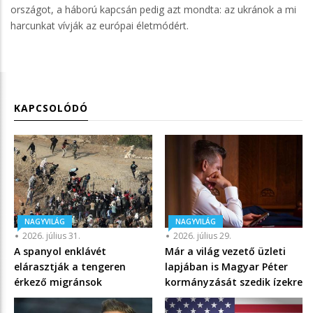
országot, a háború kapcsán pedig azt mondta: az ukránok a mi
harcunkat vívják az európai életmódért.
KAPCSOLÓDÓ
NAGYVILÁG
NAGYVILÁG
2026. július 31.
2026. július 29.
A spanyol enklávét
Már a világ vezető üzleti
elárasztják a tengeren
lapjában is Magyar Péter
érkező migránsok
kormányzását szedik ízekre