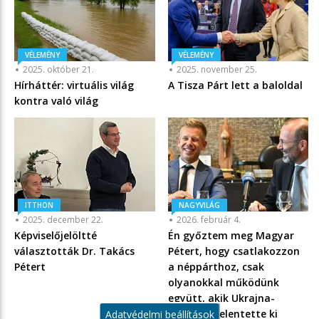
VÉLEMÉNY
VÉLEMÉNY
2025. október 21.
2025. november 25.
Hírháttér: virtuális világ
A Tisza Párt lett a baloldal
kontra való világ
ITTHON
NAGYVILÁG
2025. december 22.
2026. február 4.
Képviselőjelöltté
Én győztem meg Magyar
választották Dr. Takács
Pétert, hogy csatlakozzon
Pétert
a néppárthoz, csak
olyanokkal működünk
együtt, akik Ukrajna-
pártiak – jelentette ki
Adatvédelmi beállítások