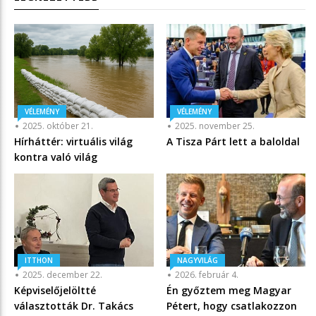
VÉLEMÉNY
VÉLEMÉNY
2025. október 21.
2025. november 25.
Hírháttér: virtuális világ
A Tisza Párt lett a baloldal
kontra való világ
ITTHON
NAGYVILÁG
2025. december 22.
2026. február 4.
Képviselőjelöltté
Én győztem meg Magyar
választották Dr. Takács
Pétert, hogy csatlakozzon