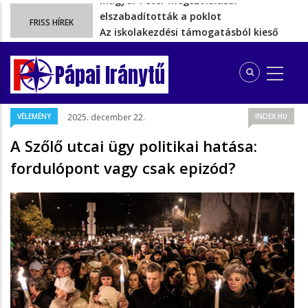
Az iskolakezdési támogatásból kieső
FRISS HÍREK
több gyermekes pápai családoknak…
Ezért szüntették meg valójában a
szén‑dioxid‑kvóta‑adót
Pápai Iránytű
Energiakrízis: Magyar Péter szerint még
hetekig nem lehet…
A spanyol enklávét elárasztják a
VÉLEMÉNY
2025. december 22.
INDEX.HU
tengeren érkező migránsok
Magyar Péter megszólalásai
A Szőlő utcai ügy politikai hatása:
elszabadították a poklot
fordulópont vagy csak epizód?