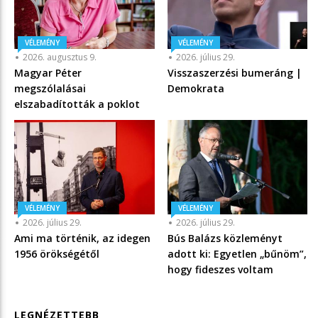
VÉLEMÉNY
VÉLEMÉNY
2026. augusztus 9.
2026. július 29.
Magyar Péter
Visszaszerzési bumeráng |
megszólalásai
Demokrata
elszabadították a poklot
VÉLEMÉNY
VÉLEMÉNY
2026. július 29.
2026. július 29.
Ami ma történik, az idegen
Bús Balázs közleményt
1956 örökségétől
adott ki: Egyetlen „bűnöm”,
hogy fideszes voltam
LEGNÉZETTEBB