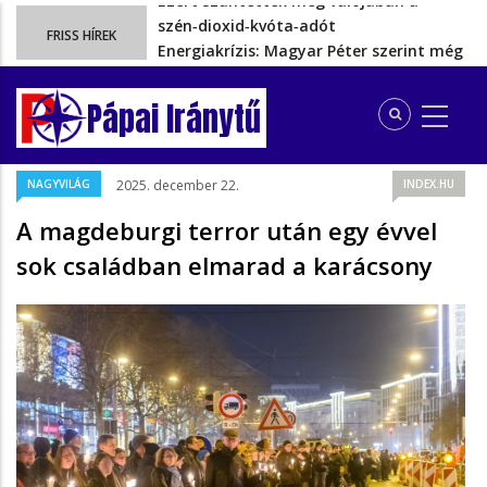
Energiakrízis: Magyar Péter szerint még
FRISS HÍREK
hetekig nem lehet…
A spanyol enklávét elárasztják a
tengeren érkező migránsok
Pápai Iránytű
Rétvári Bence: Magyar Péter gőzerővel
hátrál ki a tanároknak tett…
Magyar Péter rendkívüli bejelentést tett,
NAGYVILÁG
2025. december 22.
INDEX.HU
energia-krízishelyzet jöhet…
Ezért szüntették meg valójában a
A magdeburgi terror után egy évvel
szén‑dioxid‑kvóta‑adót
sok családban elmarad a karácsony