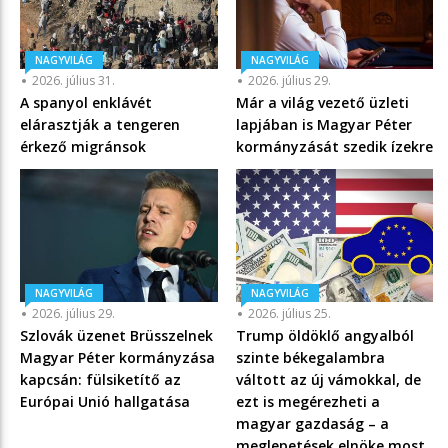
NAGYVILÁG
NAGYVILÁG
2026. július 31.
2026. július 29.
A spanyol enklávét
Már a világ vezető üzleti
elárasztják a tengeren
lapjában is Magyar Péter
érkező migránsok
kormányzását szedik ízekre
NAGYVILÁG
NAGYVILÁG
2026. július 29.
2026. július 25.
Szlovák üzenet Brüsszelnek
Trump öldöklő angyalból
Magyar Péter kormányzása
szinte békegalambra
kapcsán: fülsiketítő az
váltott az új vámokkal, de
Európai Unió hallgatása
ezt is megérezheti a
magyar gazdaság – a
meglepetések elnöke most