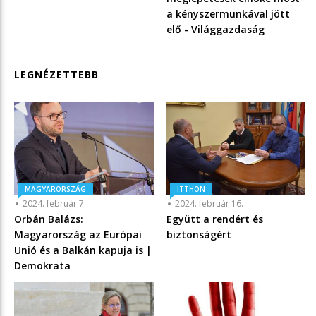
a kényszermunkával jött
elő - Világgazdaság
LEGNÉZETTEBB
MAGYARORSZÁG
ITTHON
2024. február 7.
2024. február 16.
Orbán Balázs:
Együtt a rendért és
Magyarország az Európai
biztonságért
Unió és a Balkán kapuja is |
Demokrata