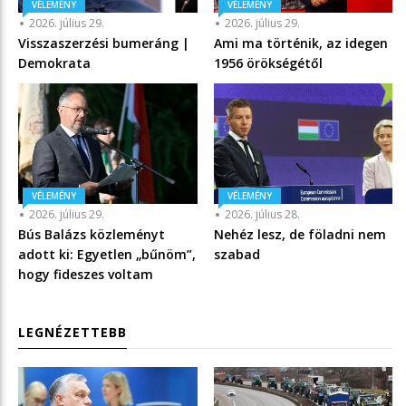
VÉLEMÉNY
VÉLEMÉNY
2026. július 29.
2026. július 29.
Visszaszerzési bumeráng |
Ami ma történik, az idegen
Demokrata
1956 örökségétől
VÉLEMÉNY
VÉLEMÉNY
2026. július 29.
2026. július 28.
Bús Balázs közleményt
Nehéz lesz, de föladni nem
adott ki: Egyetlen „bűnöm”,
szabad
hogy fideszes voltam
LEGNÉZETTEBB