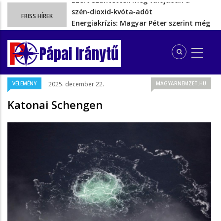
Energiakrízis: Magyar Péter szerint még
FRISS HÍREK
hetekig nem lehet…
A spanyol enklávét elárasztják a
tengeren érkező migránsok
Pápai Iránytű
Rétvári Bence: Magyar Péter gőzerővel
hátrál ki a tanároknak tett…
Magyar Péter rendkívüli bejelentést tett,
VÉLEMÉNY
2025. december 22.
MAGYARNEMZET.HU
energia-krízishelyzet jöhet…
Ezért szüntették meg valójában a
Katonai Schengen
szén‑dioxid‑kvóta‑adót