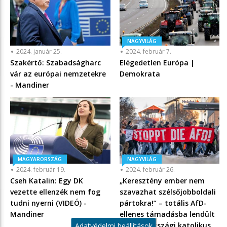
NAGYVILÁG
2024. január 25.
2024. február 7.
Szakértő: Szabadságharc
Elégedetlen Európa |
vár az európai nemzetekre
Demokrata
- Mandiner
MAGYARORSZÁG
NAGYVILÁG
2024. február 19.
2024. február 26.
Cseh Katalin: Egy DK
„Keresztény ember nem
vezette ellenzék nem fog
szavazhat szélsőjobboldali
tudni nyerni (VIDEÓ) -
pártokra!” – totális AfD-
Mandiner
ellenes támadásba lendült
a németországi katolikus
Adatvédelmi beállítások