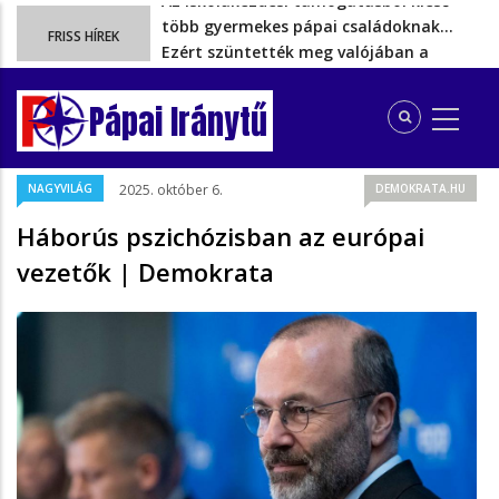
Ezért szüntették meg valójában a
FRISS HÍREK
szén‑dioxid‑kvóta‑adót
Energiakrízis: Magyar Péter szerint még
hetekig nem lehet…
Pápai Iránytű
A spanyol enklávét elárasztják a
tengeren érkező migránsok
Rétvári Bence: Magyar Péter gőzerővel
NAGYVILÁG
2025. október 6.
DEMOKRATA.HU
hátrál ki a tanároknak tett…
Az iskolakezdési támogatásból kieső
Háborús pszichózisban az európai
több gyermekes pápai családoknak…
vezetők | Demokrata