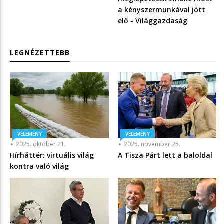
a kényszermunkával jött
elő - Világgazdaság
LEGNÉZETTEBB
VÉLEMÉNY
VÉLEMÉNY
2025. október 21.
2025. november 25.
Hírháttér: virtuális világ
A Tisza Párt lett a baloldal
kontra való világ