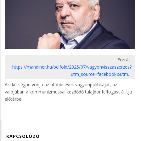
Forrás:
https://mandiner.hu/belfold/2025/07/vagyonvisszaszerzes?
utm_source=facebook&utm…
Aki kétségbe vonja az utóbbi évek vagyonpolitikáját, az
valójában a kommunizmussal kezdődő tulajdonfelfogást állítja
előtérbe.
KAPCSOLÓDÓ