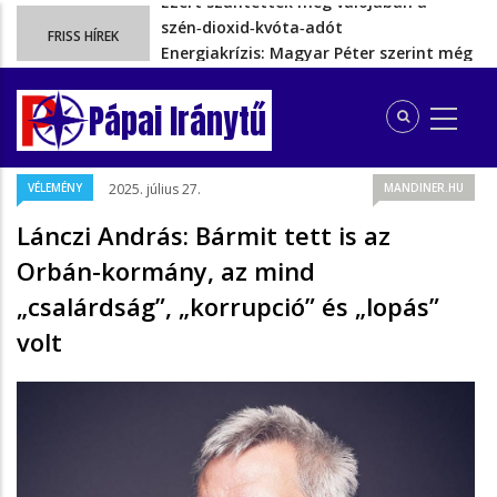
Energiakrízis: Magyar Péter szerint még
FRISS HÍREK
hetekig nem lehet…
A spanyol enklávét elárasztják a
tengeren érkező migránsok
Pápai Iránytű
Rétvári Bence: Magyar Péter gőzerővel
hátrál ki a tanároknak tett…
Magyar Péter rendkívüli bejelentést tett,
VÉLEMÉNY
2025. július 27.
MANDINER.HU
energia-krízishelyzet jöhet…
Ezért szüntették meg valójában a
Lánczi András: Bármit tett is az
szén‑dioxid‑kvóta‑adót
Orbán-kormány, az mind
„csalárdság”, „korrupció” és „lopás”
volt