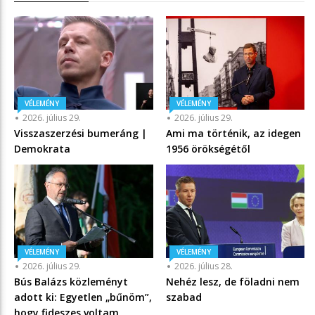
VÉLEMÉNY
VÉLEMÉNY
2026. július 29.
2026. július 29.
Visszaszerzési bumeráng |
Ami ma történik, az idegen
Demokrata
1956 örökségétől
VÉLEMÉNY
VÉLEMÉNY
2026. július 29.
2026. július 28.
Bús Balázs közleményt
Nehéz lesz, de föladni nem
adott ki: Egyetlen „bűnöm”,
szabad
hogy fideszes voltam