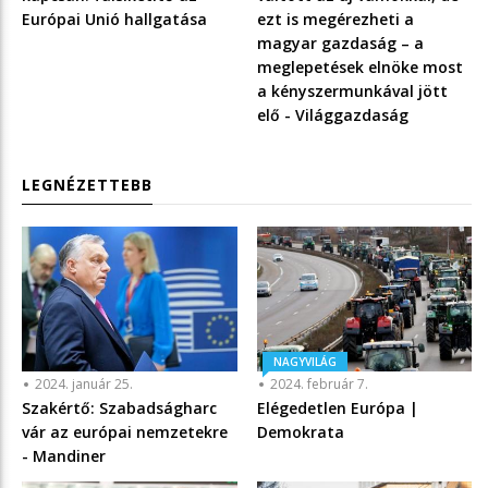
Európai Unió hallgatása
ezt is megérezheti a
magyar gazdaság – a
meglepetések elnöke most
a kényszermunkával jött
elő - Világgazdaság
LEGNÉZETTEBB
NAGYVILÁG
2024. január 25.
2024. február 7.
Szakértő: Szabadságharc
Elégedetlen Európa |
vár az európai nemzetekre
Demokrata
- Mandiner