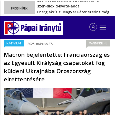
Energiakrízis: Magyar Péter szerint még
FRISS HÍREK
hetekig nem lehet…
A spanyol enklávét elárasztják a
tengeren érkező migránsok
Pápai Iránytű
Rétvári Bence: Magyar Péter gőzerővel
hátrál ki a tanároknak tett…
Magyar Péter rendkívüli bejelentést tett,
NAGYVILÁG
2025. március 27.
MANDINER.HU
energia-krízishelyzet jöhet…
Ezért szüntették meg valójában a
Macron bejelentette: Franciaország és
szén‑dioxid‑kvóta‑adót
az Egyesült Királyság csapatokat fog
küldeni Ukrajnába Oroszország
elrettentésére