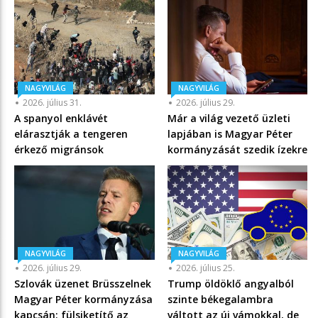
NAGYVILÁG
NAGYVILÁG
2026. július 31.
2026. július 29.
A spanyol enklávét
Már a világ vezető üzleti
elárasztják a tengeren
lapjában is Magyar Péter
érkező migránsok
kormányzását szedik ízekre
NAGYVILÁG
NAGYVILÁG
2026. július 29.
2026. július 25.
Szlovák üzenet Brüsszelnek
Trump öldöklő angyalból
Magyar Péter kormányzása
szinte békegalambra
kapcsán: fülsiketítő az
váltott az új vámokkal, de