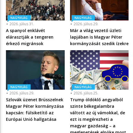
NAGYVILÁG
NAGYVILÁG
2026. július 31.
2026. július 29.
A spanyol enklávét
Már a világ vezető üzleti
elárasztják a tengeren
lapjában is Magyar Péter
érkező migránsok
kormányzását szedik ízekre
NAGYVILÁG
NAGYVILÁG
2026. július 29.
2026. július 25.
Szlovák üzenet Brüsszelnek
Trump öldöklő angyalból
Magyar Péter kormányzása
szinte békegalambra
kapcsán: fülsiketítő az
váltott az új vámokkal, de
Európai Unió hallgatása
ezt is megérezheti a
magyar gazdaság – a
meglepetések elnöke most