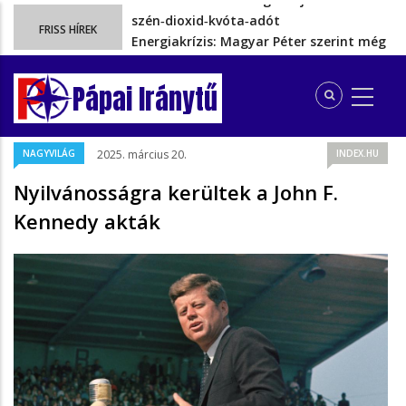
Energiakrízis: Magyar Péter szerint még
FRISS HÍREK
hetekig nem lehet…
A spanyol enklávét elárasztják a
tengeren érkező migránsok
Pápai Iránytű
Rétvári Bence: Magyar Péter gőzerővel
hátrál ki a tanároknak tett…
Magyar Péter rendkívüli bejelentést tett,
NAGYVILÁG
2025. március 20.
INDEX.HU
energia-krízishelyzet jöhet…
Ezért szüntették meg valójában a
Nyilvánosságra kerültek a John F.
szén‑dioxid‑kvóta‑adót
Kennedy akták