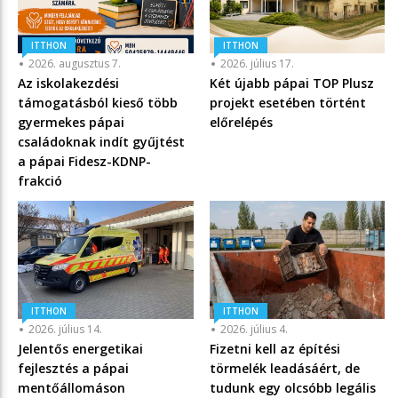
ITTHON
ITTHON
2026. augusztus 7.
2026. július 17.
Az iskolakezdési
Két újabb pápai TOP Plusz
támogatásból kieső több
projekt esetében történt
gyermekes pápai
előrelépés
családoknak indít gyűjtést
a pápai Fidesz-KDNP-
frakció
ITTHON
ITTHON
2026. július 14.
2026. július 4.
Jelentős energetikai
Fizetni kell az építési
fejlesztés a pápai
törmelék leadásáért, de
mentőállomáson
tudunk egy olcsóbb legális