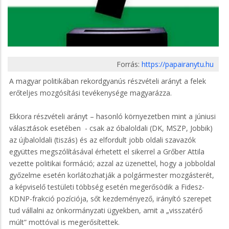
Forrás:
https://papairanytu.hu
A magyar politikában rekordgyanús részvételi arányt a felek
erőteljes mozgósítási tevékenysége magyarázza.
Ekkora részvételi arányt – hasonló környezetben mint a júniusi
választások esetében
- csak az óbaloldali (DK, MSZP, Jobbik)
az újbaloldali (tiszás) és az elfordult jobb oldali szavazók
együttes megszólításával érhetett el sikerrel a Grőber Attila
vezette politikai formáció; azzal az üzenettel, hogy a jobboldal
győzelme esetén korlátozhatják a polgármester mozgásterét,
a képviselő testületi többség esetén megerősödik a Fidesz-
KDNP-frakció pozíciója, sőt kezdeményező, irányító szerepet
tud vállalni az önkormányzati ügyekben, amit a „visszatérő
múlt” mottóval is megerősítettek.