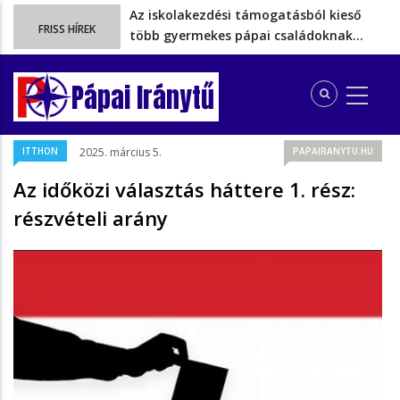
Az iskolakezdési támogatásból kieső
FRISS HÍREK
több gyermekes pápai családoknak…
Ezért szüntették meg valójában a
szén‑dioxid‑kvóta‑adót
Pápai Iránytű
Energiakrízis: Magyar Péter szerint még
hetekig nem lehet…
A spanyol enklávét elárasztják a
ITTHON
2025. március 5.
PAPAIRANYTU.HU
tengeren érkező migránsok
Magyar Péter megszólalásai
Az időközi választás háttere 1. rész:
elszabadították a poklot
részvételi arány