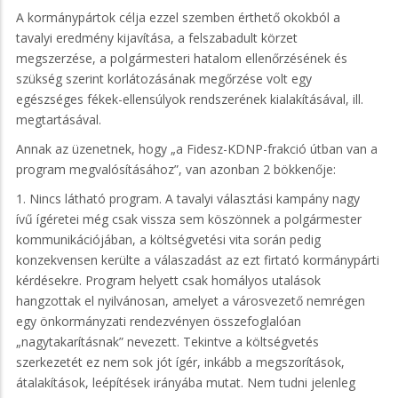
A kormánypártok célja ezzel szemben érthető okokból a
tavalyi eredmény kijavítása, a felszabadult körzet
megszerzése, a polgármesteri hatalom ellenőrzésének és
szükség szerint korlátozásának megőrzése volt egy
egészséges fékek-ellensúlyok rendszerének kialakításával, ill.
megtartásával.
Annak az üzenetnek, hogy „a Fidesz-KDNP-frakció útban van a
program megvalósításához”, van azonban 2 bökkenője:
1. Nincs látható program. A tavalyi választási kampány nagy
ívű ígéretei még csak vissza sem köszönnek a polgármester
kommunikációjában, a költségvetési vita során pedig
konzekvensen kerülte a válaszadást az ezt firtató kormánypárti
kérdésekre. Program helyett csak homályos utalások
hangzottak el nyilvánosan, amelyet a városvezető nemrégen
egy önkormányzati rendezvényen összefoglalóan
„nagytakarításnak” nevezett. Tekintve a költségvetés
szerkezetét ez nem sok jót ígér, inkább a megszorítások,
átalakítások, leépítések irányába mutat. Nem tudni jelenleg