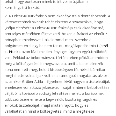
tehát, hogy pontosan minek is állt volna útjában a
kormánypárti frakció.
2. A Fidesz-KDNP-frakció nem akadályozta a döntéshozatalt. A
városvezetőnek sikerült tehát elhitetni a szavazókkal, hogy
„céljai elérését" a Fidesz-KDNP frakciója csak akadályozná,
ami teljes mértékben félrevezető, hiszen a frakció az elmúlt 5
hónapban mindössze 1 alkalommal ment szembe a
polgármesterrel egy be nem tartott megállapodás miatt (
erről
itt írtunk
), azon kívül minden lényeges ügyben együttműködő
volt. Például az önkormányzat történetében példátlan módon
még a költségvetést is megszavazta, amit a balos ellenzék
soha nem tett meg, holott kisebbségben tét nélkül bármikor
megtehette volna. Igaz volt ez a támogató magatartás akkor
is, amikor Grőber Attila – figyelmen kívül hagyva a tiszteletdíjak
emelésére vonatkozó jelzéseket – saját emberei bebiztosítása
céljából is további bizottság létesítése mellett a korábbinak
többszörösére emelte a képviselők, bizottsági tagok és
elnökök tiszteletdíját, majd miután rájött, hogy ez
vállalhatatlan mind a költségvetés, mind a megítélése