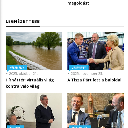
megoldást
LEGNÉZETTEBB
VÉLEMÉNY
VÉLEMÉNY
2025. október 21.
2025. november 25.
Hírháttér: virtuális világ
A Tisza Párt lett a baloldal
kontra való világ