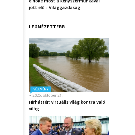
elnöke most a kényszermunkával
jött elő - Világgazdaság
LEGNÉZETTEBB
VÉLEMÉNY
2025. október 21.
Hírháttér: virtuális világ kontra való
világ