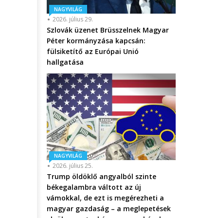
NAGYVILÁG
2026. július 29.
Szlovák üzenet Brüsszelnek Magyar
Péter kormányzása kapcsán:
fülsiketítő az Európai Unió
hallgatása
NAGYVILÁG
2026. július 25.
Trump öldöklő angyalból szinte
békegalambra váltott az új
vámokkal, de ezt is megérezheti a
magyar gazdaság – a meglepetések