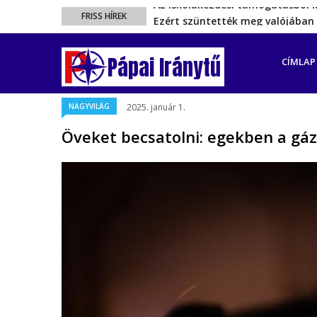
Ezért szüntették meg valójában 
FRISS HÍREK
Energiakrízis: Magyar Péter sze
FŐ
A spanyol enklávét elárasztják 
NAVIGÁ
Pápai Iránytű
CÍMLAP
Rétvári Bence: Magyar Péter gőz
Az iskolakezdési támogatásból 
NAGYVILÁG
2025. január 1.
Öveket becsatolni: egekben a gáz 