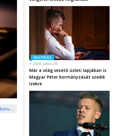
NAGYVILÁG
2026. július 29.
Már a világ vezető üzleti lapjában is
Magyar Péter kormányzását szedik
ízekre
aboru-…