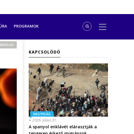
ÚRA
PROGRAMOK
INDEX.HU
KAPCSOLÓDÓ
NAGYVILÁG
2026. július 31.
A spanyol enklávét elárasztják a
tengeren érkező migránsok