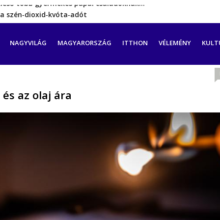
a szén‑dioxid‑kvóta‑adót
rint még hetekig nem lehet…
a tengeren érkező migránsok
CIÓ
NAGYVILÁG
MAGYARORSZÁG
ITTHON
VÉLEMÉNY
KULT
erővel hátrál ki a tanároknak tett…
kieső több gyermekes pápai családoknak…
és az olaj ára