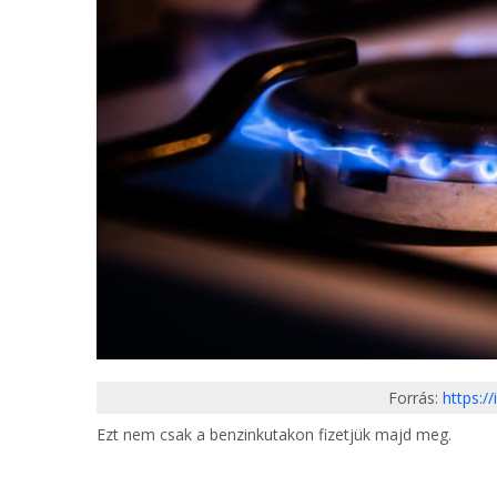
Forrás:
https:/
Ezt nem csak a benzinkutakon fizetjük majd meg.