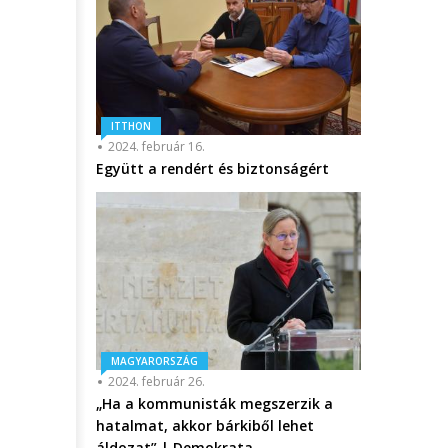
ITTHON
2024. február 16.
Együtt a rendért és biztonságért
MAGYARORSZÁG
2024. február 26.
„Ha a kommunisták megszerzik a
hatalmat, akkor bárkiből lehet
áldozat” | Demokrata