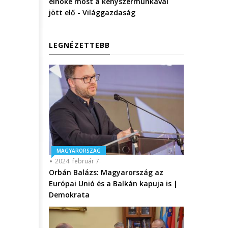
elnöke most a kényszermunkával
jött elő - Világgazdaság
LEGNÉZETTEBB
MAGYARORSZÁG
2024. február 7.
Orbán Balázs: Magyarország az
Európai Unió és a Balkán kapuja is |
Demokrata