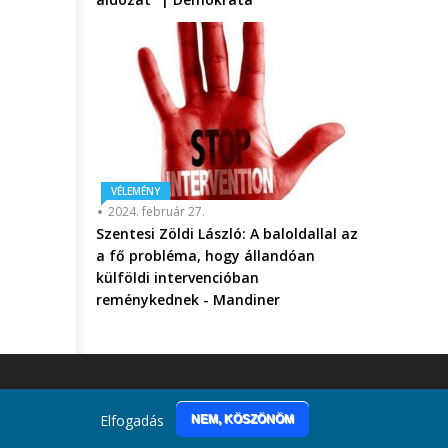
VÉLEMÉNY
2024. február 27.
Szentesi Zöldi László: A baloldallal az
a fő probléma, hogy állandóan
külföldi intervencióban
reménykednek - Mandiner
Elfogadás
NEM, KÖSZÖNÖM