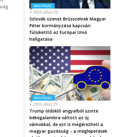
NAGYVILÁG
aság
2026. július 29.
Szlovák üzenet Brüsszelnek Magyar
Péter kormányzása kapcsán:
fülsiketítő az Európai Unió
hallgatása
NAGYVILÁG
2026. július 25.
Trump öldöklő angyalból szinte
békegalambra váltott az új
vámokkal, de ezt is megérezheti a
magyar gazdaság – a meglepetések