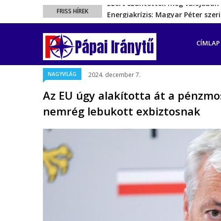
Energiakrízis: Magyar Péter sze
FRISS HÍREK
A spanyol enklávét elárasztják 
FŐ
Rétvári Bence: Magyar Péter gőz
NAVIGÁ
Pápai Iránytű
CÍMLAP
Magyar Péter rendkívüli bejelent
Ezért szüntették meg valójában 
NAGYVILÁG
2024. december 7.
Az EU úgy alakította át a pénzmo
nemrég lebukott exbiztosnak