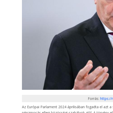
Forrás:
https:/
Az Európai Parlament 2024 áprilisában fogadta el azt a
pénzmosás elleni közösségi szabályok alól. A törvény e