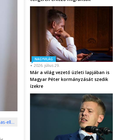
NAGYVILÁG
2026. július 29.
Már a világ vezető üzleti lapjában is
Magyar Péter kormányzását szedik
ízekre
as-ell…
ós