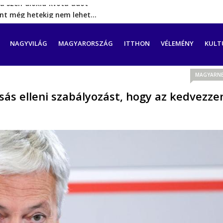
rint még hetekig nem lehet…
a tengeren érkező migránsok
erővel hátrál ki a tanároknak tett…
CIÓ
NAGYVILÁG
MAGYARORSZÁG
ITTHON
VÉLEMÉNY
KULT
ést tett, energia-krízishelyzet jöhet…
a szén‑dioxid‑kvóta‑adót
MAGYARNE
sás elleni szabályozást, hogy az kedvezze