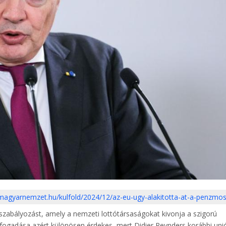
/magyarnemzet.hu/kulfold/2024/12/az-eu-ugy-alakitotta-at-a-penzmos
 szabályozást, amely a nemzeti lottótársaságokat kivonja a szigorú
lfogadása azért különösen érdekes, mert Didier Reynders korábbi uni