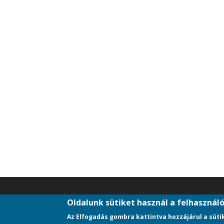
Oldalunk sütiket használ a felhasznál
LÁBLÉC
Adatkezelési tájékoztató
Az Elfogadás gombra kattintva hozzájárul a süti