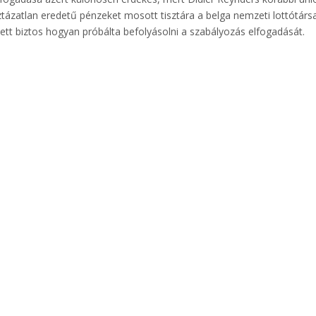
sztázatlan eredetű pénzeket mosott tisztára a belga nemzeti lottótárs
ett biztos hogyan próbálta befolyásolni a szabályozás elfogadását.