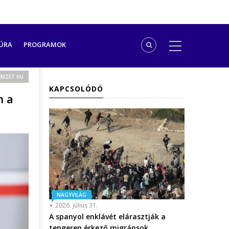
ÚRA
PROGRAMOK
MZET.HU
KAPCSOLÓDÓ
n a
NAGYVILÁG
2026. július 31.
A spanyol enklávét elárasztják a
tengeren érkező migránsok