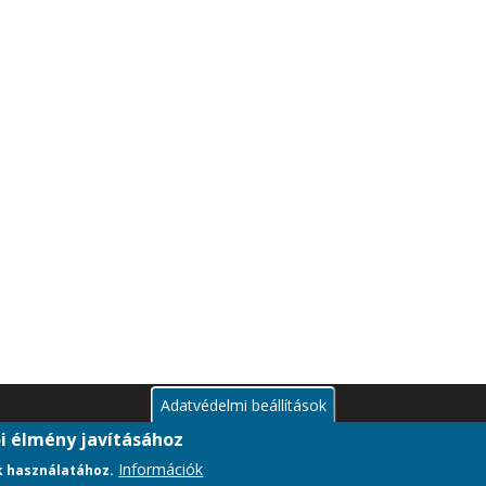
Adatvédelmi beállítások
ói élmény javításához
Információk
k használatához.