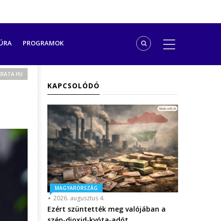
ÚRA
PROGRAMOK
RATA.HU
KAPCSOLÓDÓ
MAGYARORSZÁG
2026. augusztus 4.
Ezért szüntették meg valójában a
szén‑dioxid‑kvóta‑adót