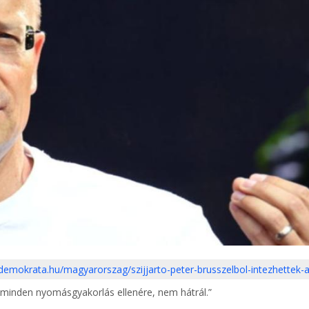
/demokrata.hu/magyarorszag/szijjarto-peter-brusszelbol-intezhettek
 minden nyomásgyakorlás ellenére, nem hátrál.”