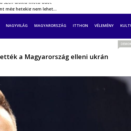
rint még hetekig nem lehet…
a tengeren érkező migránsok
erővel hátrál ki a tanároknak tett…
CIÓ
NAGYVILÁG
MAGYARORSZÁG
ITTHON
VÉLEMÉNY
KULT
ést tett, energia-krízishelyzet jöhet…
a szén‑dioxid‑kvóta‑adót
DEMOK
zhették a Magyarország elleni ukrán