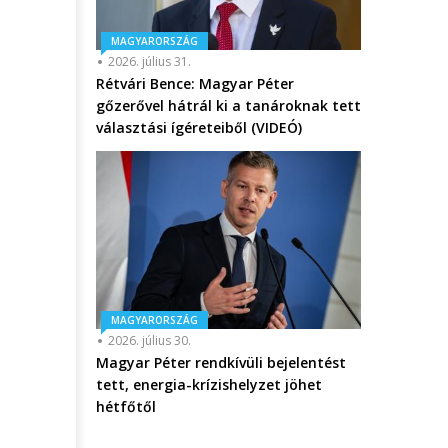
MAGYARORSZÁG
2026. július 31.
Rétvári Bence: Magyar Péter
gőzerővel hátrál ki a tanároknak tett
választási ígéreteiből (VIDEÓ)
MAGYARORSZÁG
2026. július 30.
Magyar Péter rendkívüli bejelentést
tett, energia-krízishelyzet jöhet
hétfőtől