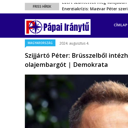
Energiakrízis: Magyar Péter sze
FRISS HÍREK
A spanyol enklávét elárasztják 
FŐ
Rétvári Bence: Magyar Péter gőz
NAVIGÁ
Pápai Iránytű
CÍMLAP
Magyar Péter rendkívüli bejelent
Ezért szüntették meg valójában 
MAGYARORSZÁG
2024. augusztus 4.
Szijjártó Péter: Brüsszelből inté
olajembargót | Demokrata