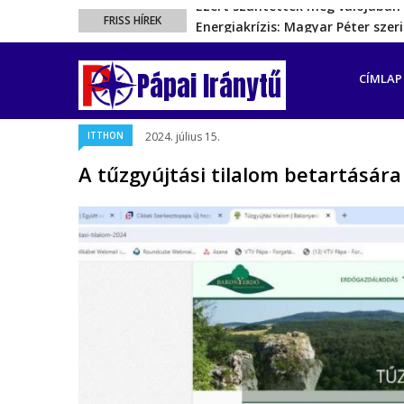
Energiakrízis: Magyar Péter sze
FRISS HÍREK
A spanyol enklávét elárasztják 
FŐ
Rétvári Bence: Magyar Péter gőz
NAVIGÁ
Pápai Iránytű
CÍMLAP
Magyar Péter rendkívüli bejelent
Ezért szüntették meg valójában 
ITTHON
2024. július 15.
A tűzgyújtási tilalom betartására