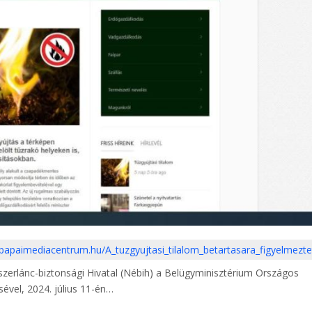
/papaimediacentrum.hu/A_tuzgyujtasi_tilalom_betartasara_figyelmezt
szerlánc-biztonsági Hivatal (Nébih) a Belügyminisztérium Országos
vel, 2024. július 11-én…