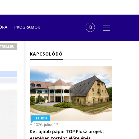
ÚRA
PROGRAMOK
NTRUM.HU
KAPCSOLÓDÓ
ITTHON
2026. július 17.
Két újabb pápai TOP Plusz projekt
esetében történt előrelépés