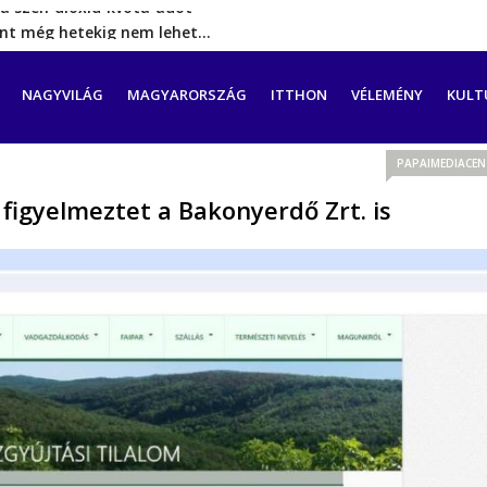
rint még hetekig nem lehet…
a tengeren érkező migránsok
erővel hátrál ki a tanároknak tett…
CIÓ
NAGYVILÁG
MAGYARORSZÁG
ITTHON
VÉLEMÉNY
KULT
ést tett, energia-krízishelyzet jöhet…
a szén‑dioxid‑kvóta‑adót
PAPAIMEDIACE
 figyelmeztet a Bakonyerdő Zrt. is