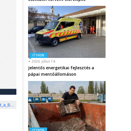
ITTHON
2026. július 14.
Jelentős energetikai fejlesztés a
pápai mentőállomáson
et_a_B…
ITTHON