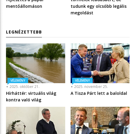
mentőállomáson
tudunk egy olcsóbb legális
megoldást
LEGNÉZETTEBB
VÉLEMÉNY
VÉLEMÉNY
2025. október 21.
2025. november 25.
Hírháttér: virtuális világ
A Tisza Párt lett a baloldal
kontra való világ