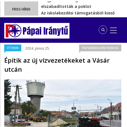
Az iskolakezdési támogatásból kieső
FRISS HÍREK
több gyermekes pápai családoknak…
Ezért szüntették meg valójában a
szén‑dioxid‑kvóta‑adót
Pápai Iránytű
Energiakrízis: Magyar Péter szerint még
hetekig nem lehet…
A spanyol enklávét elárasztják a
ITTHON
2024. június 25.
PAPAIMEDIACENTRUM.HU
tengeren érkező migránsok
Magyar Péter megszólalásai
Építik az új vízvezetékeket a Vásár
elszabadították a poklot
utcán