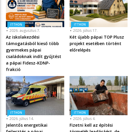
ITTHON
ITTHON
2026. augusztus 7.
2026. július 17.
Az iskolakezdési
Két újabb pápai TOP Plusz
támogatásból kieső több
projekt esetében történt
gyermekes pápai
előrelépés
családoknak indít gyűjtést
a pápai Fidesz-KDNP-
frakció
ITTHON
ITTHON
2026. július 14.
2026. július 4.
Jelentős energetikai
Fizetni kell az építési
fejlesztés a pápai
törmelék leadásáért, de