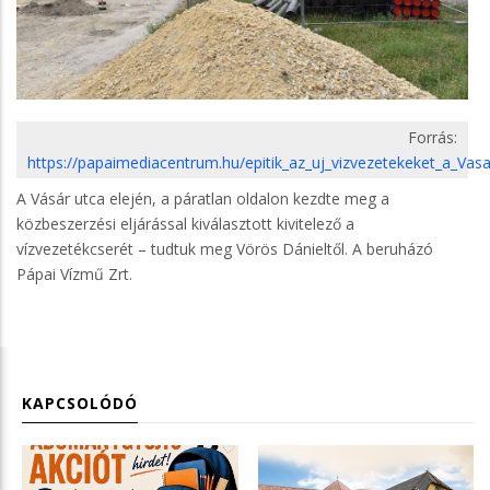
Forrás:
https://papaimediacentrum.hu/epitik_az_uj_vizvezetekeket_a_Vas
A Vásár utca elején, a páratlan oldalon kezdte meg a
közbeszerzési eljárással kiválasztott kivitelező a
vízvezetékcserét – tudtuk meg Vörös Dánieltől. A beruházó
Pápai Vízmű Zrt.
KAPCSOLÓDÓ