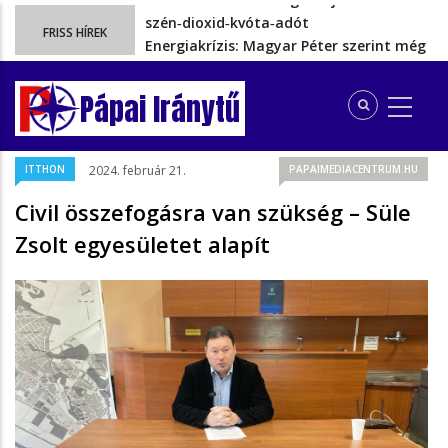
Energiakrízis: Magyar Péter szerint még
FRISS HÍREK
hetekig nem lehet…
A spanyol enklávét elárasztják a
tengeren érkező migránsok
Pápai Iránytű
Rétvári Bence: Magyar Péter gőzerővel
hátrál ki a tanároknak tett…
Magyar Péter rendkívüli bejelentést tett,
ITTHON
2024. február 21.
PAPAIMEDIACENTRUM.HU
energia-krízishelyzet jöhet…
Ezért szüntették meg valójában a
Civil összefogásra van szükség – Süle
szén‑dioxid‑kvóta‑adót
Zsolt egyesületet alapít