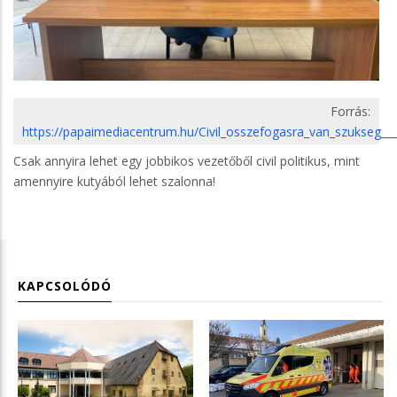
Forrás:
https://papaimediacentrum.hu/Civil_osszefogasra_van_szukseg__
Csak annyira lehet egy jobbikos vezetőből civil politikus, mint
amennyire kutyából lehet szalonna!
KAPCSOLÓDÓ