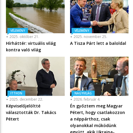
VÉLEMÉNY
VÉLEMÉNY
2025. október 21.
2025. november 25.
Hírháttér: virtuális világ
A Tisza Párt lett a baloldal
kontra való világ
ITTHON
NAGYVILÁG
2025. december 22.
2026. február 4.
Képviselőjelöltté
Én győztem meg Magyar
választották Dr. Takács
Pétert, hogy csatlakozzon
Pétert
a néppárthoz, csak
olyanokkal működünk
együtt, akik Ukrajna-