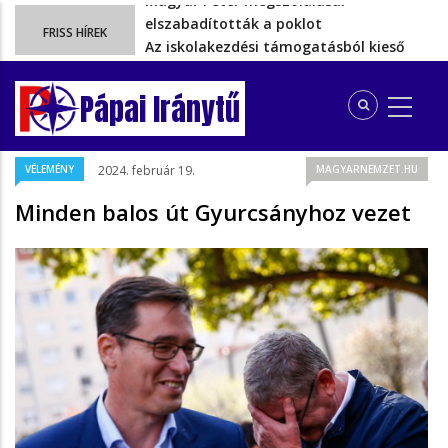
Az iskolakezdési támogatásból kieső
FRISS HÍREK
több gyermekes pápai családoknak…
Ezért szüntették meg valójában a
szén‑dioxid‑kvóta‑adót
Pápai Iránytű
Energiakrízis: Magyar Péter szerint még
hetekig nem lehet…
A spanyol enklávét elárasztják a
VÉLEMÉNY
2024. február 19.
MAGYARNEMZET.HU
tengeren érkező migránsok
Magyar Péter megszólalásai
Minden balos út Gyurcsányhoz vezet
elszabadították a poklot