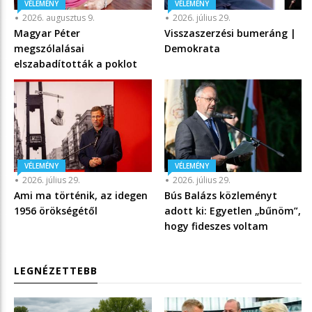
VÉLEMÉNY
VÉLEMÉNY
2026. augusztus 9.
2026. július 29.
Magyar Péter
Visszaszerzési bumeráng |
megszólalásai
Demokrata
elszabadították a poklot
VÉLEMÉNY
VÉLEMÉNY
2026. július 29.
2026. július 29.
Ami ma történik, az idegen
Bús Balázs közleményt
1956 örökségétől
adott ki: Egyetlen „bűnöm”,
hogy fideszes voltam
LEGNÉZETTEBB