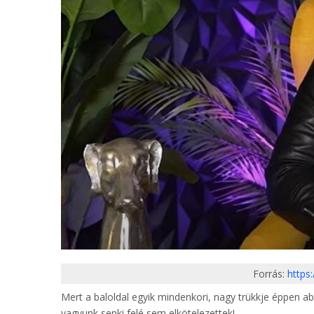
Forrás:
https
Mert a baloldal egyik mindenkori, nagy trükkje éppen ab
vagyunk senki felé sem elkötelezettek!