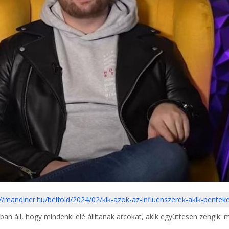
://mandiner.hu/belfold/2024/02/kik-azok-az-influenszerek-akik-pentek
ban áll, hogy mindenki elé állítanak arcokat, akik együttesen zengik: