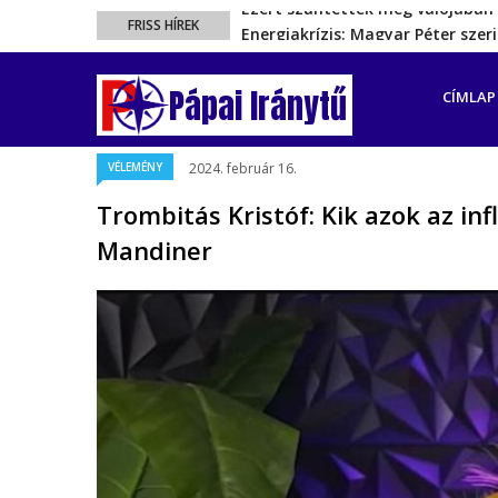
Energiakrízis: Magyar Péter sze
FRISS HÍREK
A spanyol enklávét elárasztják 
FŐ
Rétvári Bence: Magyar Péter gőz
NAVIGÁ
Pápai Iránytű
CÍMLAP
Magyar Péter rendkívüli bejelent
Ezért szüntették meg valójában 
VÉLEMÉNY
2024. február 16.
Trombitás Kristóf: Kik azok az in
Mandiner