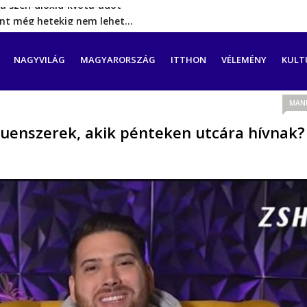
rint még hetekig nem lehet…
a tengeren érkező migránsok
erővel hátrál ki a tanároknak tett…
CIÓ
NAGYVILÁG
MAGYARORSZÁG
ITTHON
VÉLEMÉNY
KULT
ést tett, energia-krízishelyzet jöhet…
a szén‑dioxid‑kvóta‑adót
MAN
fluenszerek, akik pénteken utcára hívnak?