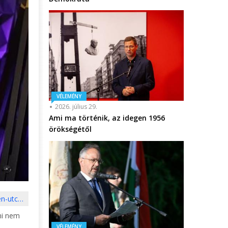
VÉLEMÉNY
2026. július 29.
Ami ma történik, az idegen 1956
örökségétől
en-utc…
 mi nem
VÉLEMÉNY