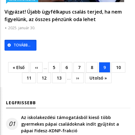
Vigyázat! Újabb ügyfélkapus csalás terjed, ha nem
figyelünk, az összes pénzünk oda lehet
2025. január 30.
TOVÁBB...
Első
« Első
Előző
‹‹
…
Oldal
5
Oldal
6
Oldal
7
Oldal
8
Jelenlegi
9
Oldal
10
Oldalszámozás
oldal
oldal
oldal
Oldal
11
Oldal
12
Oldal
13
…
Következő
››
Utolsó
Utolsó »
oldal
oldal
LEGFRISSEBB
Az iskolakezdési támogatásból kieső több
01
gyermekes pápai családoknak indít gyűjtést a
pápai Fidesz-KDNP-frakció