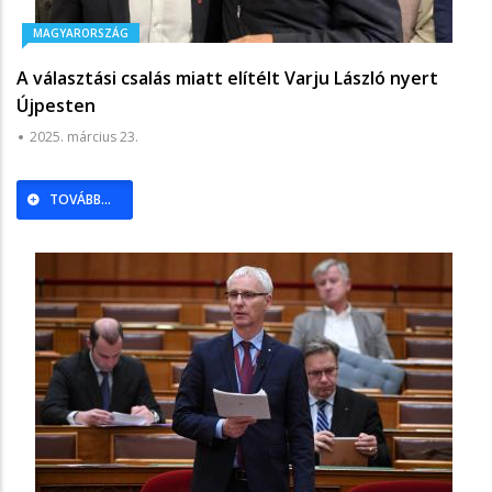
MAGYARORSZÁG
A választási csalás miatt elítélt Varju László nyert
Újpesten
2025. március 23.
TOVÁBB...