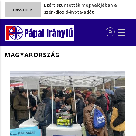
Ezért szüntették meg valójában a
FRISS HÍREK
szén‑dioxid‑kvóta‑adót
Energiakrízis: Magyar Péter szerint még
hetekig nem lehet…
Pápai Iránytű
A spanyol enklávét elárasztják a
tengeren érkező migránsok
Rétvári Bence: Magyar Péter gőzerővel
MAGYARORSZÁG
hátrál ki a tanároknak tett…
Az iskolakezdési támogatásból kieső
több gyermekes pápai családoknak…