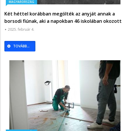
MAGYARORSZÁG
Két héttel korábban megölték az anyját annak a
borsodi fiúnak, aki a napokban 46 iskolában okozott
bombariadót
2025. február 4.
TOVÁBB...