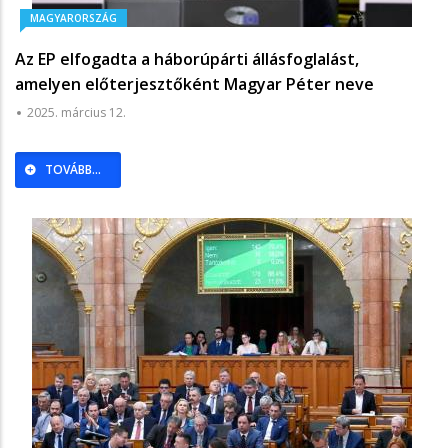
MAGYARORSZÁG
Az EP elfogadta a háborúpárti állásfoglalást,
amelyen előterjesztőként Magyar Péter neve
szerepelt - Mandiner
2025. március 12.
TOVÁBB...