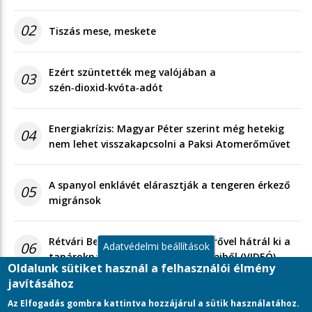
02
Tiszás mese, meskete
Ezért szüntették meg valójában a
03
szén‑dioxid‑kvóta‑adót
Energiakrízis: Magyar Péter szerint még hetekig
04
nem lehet visszakapcsolni a Paksi Atomerőművet
A spanyol enklávét elárasztják a tengeren érkező
05
migránsok
Rétvári Bence: Magyar Péter gőzerővel hátrál ki a
06
Adatvédelmi beállítások
tanároknak tett választási ígéreteiből (VIDEÓ)
Oldalunk sütiket használ a felhasználói élmény
javításához
Az Elfogadás gombra kattintva hozzájárul a sütik használatához.