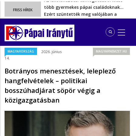
Ezért szüntették meg valójában a
FRISS HÍREK
szén‑dioxid‑kvóta‑adót
Energiakrízis: Magyar Péter szerint még
hetekig nem lehet…
Pápai Iránytű
A spanyol enklávét elárasztják a
tengeren érkező migránsok
Rétvári Bence: Magyar Péter gőzerővel
MAGYARORSZÁG
2026. június
MAGYARNEMZET.HU
hátrál ki a tanároknak tett…
14.
Az iskolakezdési támogatásból kieső
több gyermekes pápai családoknak…
Botrányos menesztések, leleplező
hangfelvételek – politikai
bosszúhadjárat söpör végig a
közigazgatásban