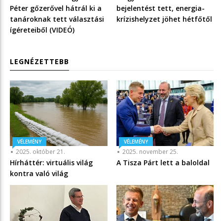
Péter gőzerővel hátrál ki a
bejelentést tett, energia-
tanároknak tett választási
krízishelyzet jöhet hétfőtől
ígéreteiből (VIDEÓ)
LEGNÉZETTEBB
VÉLEMÉNY
VÉLEMÉNY
2025. október 21.
2025. november 25.
Hírháttér: virtuális világ
A Tisza Párt lett a baloldal
kontra való világ