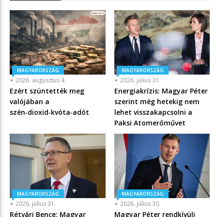
MAGYARORSZÁG
MAGYARORSZÁG
2026. augusztus 4.
2026. július 31.
Ezért szüntették meg
Energiakrízis: Magyar Péter
valójában a
szerint még hetekig nem
szén‑dioxid‑kvóta‑adót
lehet visszakapcsolni a
Paksi Atomerőművet
MAGYARORSZÁG
MAGYARORSZÁG
2026. július 31.
2026. július 30.
Rétvári Bence: Magyar
Magyar Péter rendkívüli