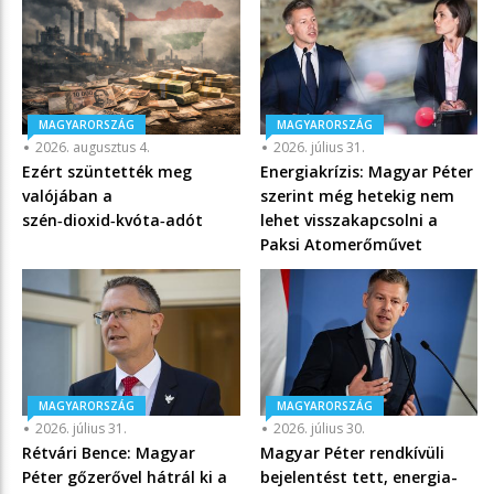
MAGYARORSZÁG
MAGYARORSZÁG
2026. augusztus 4.
2026. július 31.
Ezért szüntették meg
Energiakrízis: Magyar Péter
valójában a
szerint még hetekig nem
szén‑dioxid‑kvóta‑adót
lehet visszakapcsolni a
Paksi Atomerőművet
MAGYARORSZÁG
MAGYARORSZÁG
2026. július 31.
2026. július 30.
Rétvári Bence: Magyar
Magyar Péter rendkívüli
Péter gőzerővel hátrál ki a
bejelentést tett, energia-