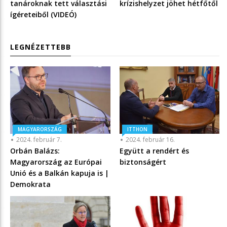
tanároknak tett választási
krízishelyzet jöhet hétfőtől
ígéreteiből (VIDEÓ)
LEGNÉZETTEBB
MAGYARORSZÁG
ITTHON
2024. február 7.
2024. február 16.
Orbán Balázs:
Együtt a rendért és
Magyarország az Európai
biztonságért
Unió és a Balkán kapuja is |
Demokrata