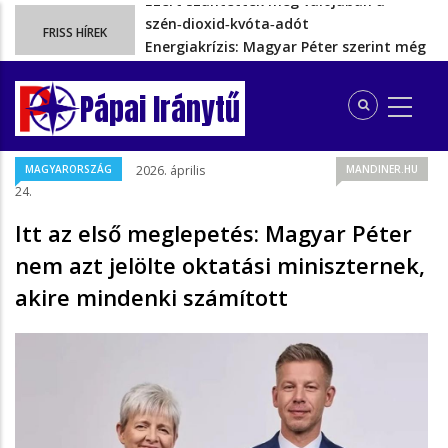
Energiakrízis: Magyar Péter szerint még
FRISS HÍREK
hetekig nem lehet…
A spanyol enklávét elárasztják a
tengeren érkező migránsok
Pápai Iránytű
Rétvári Bence: Magyar Péter gőzerővel
hátrál ki a tanároknak tett…
Magyar Péter rendkívüli bejelentést tett,
MAGYARORSZÁG
2026. április
MANDINER.HU
energia-krízishelyzet jöhet…
24.
Ezért szüntették meg valójában a
szén‑dioxid‑kvóta‑adót
Itt az első meglepetés: Magyar Péter
nem azt jelölte oktatási miniszternek,
akire mindenki számított