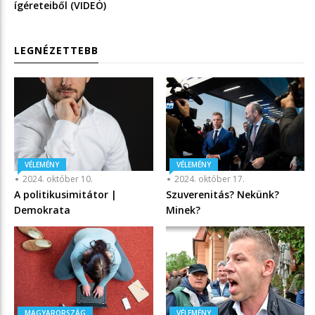
ígéreteiből (VIDEÓ)
LEGNÉZETTEBB
VÉLEMÉNY
VÉLEMÉNY
2024. október 10.
2024. október 17.
A politikusimitátor |
Szuverenitás? Nekünk?
Demokrata
Minek?
MAGYARORSZÁG
VÉLEMÉNY