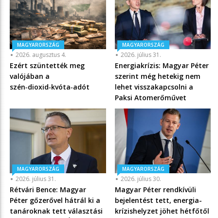
MAGYARORSZÁG
MAGYARORSZÁG
2026. augusztus 4.
2026. július 31.
Ezért szüntették meg
Energiakrízis: Magyar Péter
valójában a
szerint még hetekig nem
szén‑dioxid‑kvóta‑adót
lehet visszakapcsolni a
Paksi Atomerőművet
MAGYARORSZÁG
MAGYARORSZÁG
2026. július 31.
2026. július 30.
Rétvári Bence: Magyar
Magyar Péter rendkívüli
Péter gőzerővel hátrál ki a
bejelentést tett, energia-
tanároknak tett választási
krízishelyzet jöhet hétfőtől