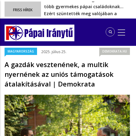
Ezért szüntették meg valójában a
FRISS HÍREK
szén‑dioxid‑kvóta‑adót
Energiakrízis: Magyar Péter szerint még
hetekig nem lehet…
Pápai Iránytű
A spanyol enklávét elárasztják a
tengeren érkező migránsok
Rétvári Bence: Magyar Péter gőzerővel
MAGYARORSZÁG
2025. július 25.
DEMOKRATA.HU
hátrál ki a tanároknak tett…
Az iskolakezdési támogatásból kieső
A gazdák vesztenének, a multik
több gyermekes pápai családoknak…
nyernének az uniós támogatások
átalakításával | Demokrata