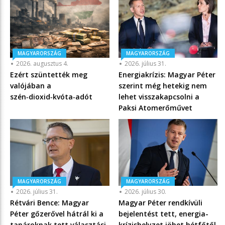
MAGYARORSZÁG
MAGYARORSZÁG
2026. augusztus 4.
2026. július 31.
Ezért szüntették meg
Energiakrízis: Magyar Péter
valójában a
szerint még hetekig nem
szén‑dioxid‑kvóta‑adót
lehet visszakapcsolni a
Paksi Atomerőművet
MAGYARORSZÁG
MAGYARORSZÁG
2026. július 31.
2026. július 30.
Rétvári Bence: Magyar
Magyar Péter rendkívüli
Péter gőzerővel hátrál ki a
bejelentést tett, energia-
tanároknak tett választási
krízishelyzet jöhet hétfőtől