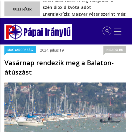
Energiakrízis: Magyar Péter szerint még
FRISS HÍREK
hetekig nem lehet…
A spanyol enklávét elárasztják a
tengeren érkező migránsok
Pápai Iránytű
Rétvári Bence: Magyar Péter gőzerővel
hátrál ki a tanároknak tett…
Magyar Péter rendkívüli bejelentést tett,
MAGYARORSZÁG
2024. július 19.
HIRADO.HU
energia-krízishelyzet jöhet…
Ezért szüntették meg valójában a
Vasárnap rendezik meg a Balaton-
szén‑dioxid‑kvóta‑adót
átúszást